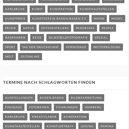
KARLSRUHE
KUNST
KUNSTAKTION
KUNSTHALTESTELLEN
KUNSTPREIS
KUNSTVEREIN BADEN-BADEN E.V.
MANN
MODEL
MUSIK
NATUR
OFFENEATELIERS
PANORAMA
PEOPLE
RADFAHREN
REISE
SELBSTBILDFOTOGRAFIE
SPEZIAL
SPORT
TAG DER DRUCKKUNST
VERNISSAGE
WEITERBILDUNG
WELT
ZEITONLINE
TERMINE NACH SCHLAGWORTEN FINDEN
AUSSTELLUNGEN
BADEN-BADEN
BILDBEARBEITUNG
FINISSAGE
FOTOREISEN
FÜHRUNGEN
HOMBERG
KARLSRUHE
KREATIVLABOR
KUNSTAKTION
KUNSTHALTESTELLEN
KÜNSTLERTREFF
LESUNG
PAMINA