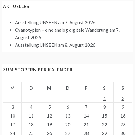
AKTUELLES
Ausstellung UNSEEN
am 7. August 2026
Cyanotypien – eine analog digitale Wanderung
am 7.
August 2026
Ausstellung UNSEEN
am 8. August 2026
ZUM STÖBERN PER KALENDER
M
D
M
D
F
S
S
1
2
3
4
5
6
7
8
9
10
11
12
13
14
15
16
17
18
19
20
21
22
23
24
25
26
27
28
29
30