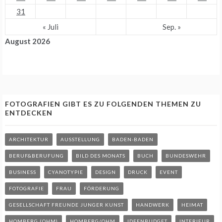
31
« Juli
Sep. »
August 2026
FOTOGRAFIEN GIBT ES ZU FOLGENDEN THEMEN ZU
ENTDECKEN
ARCHITEKTUR
AUSSTELLUNG
BADEN-BADEN
BERUF&BERUFUNG
BILD DES MONATS
BUCH
BUNDESWEHR
BUSINESS
CYANOTYPIE
DESIGN
DRUCK
EVENT
FOTOGRAFIE
FRAU
FÖRDERUNG
GESELLSCHAFT FREUNDE JUNGER KUNST
HANDWERK
HEIMAT
HOMBERG (OHM)
HOMBERG/OHM
IDEENBUDGET
INTERIEUR