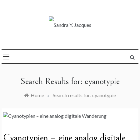
Skip
to
content
Die Welt im Blick
Sandra Y. Jacques
Search Results for:
cyanotypie
Home
»
Search results for: cyanotypie
Cyanotypien – eine analog digitale