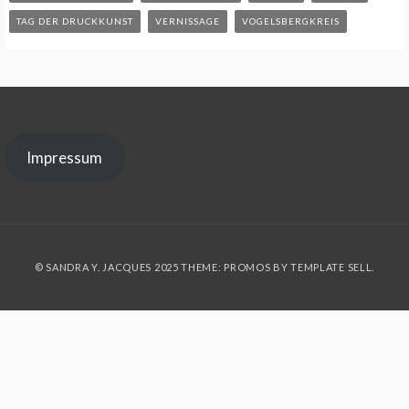
TAG DER DRUCKKUNST
VERNISSAGE
VOGELSBERGKREIS
Impressum
© SANDRA Y. JACQUES 2025 THEME: PROMOS BY
TEMPLATE SELL
.