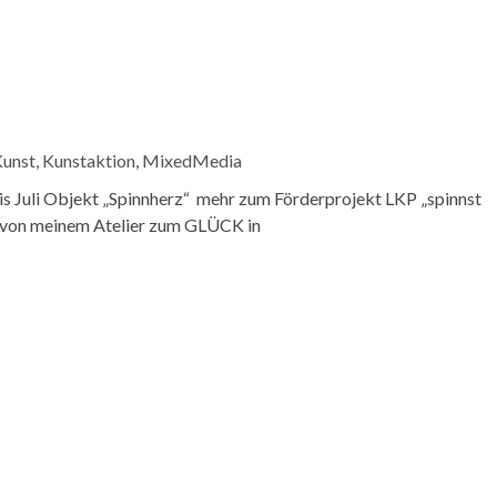
unst
,
Kunstaktion
,
MixedMedia
is Juli Objekt „Spinnherz“ mehr zum Förderprojekt LKP „spinnst
r von meinem Atelier zum GLÜCK in
N