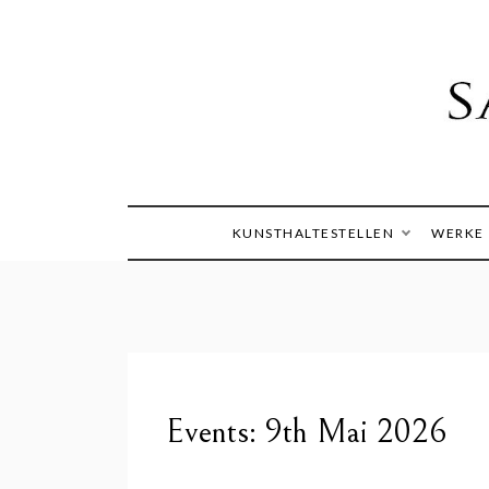
Skip
to
content
Die Welt im Blick
Sandra
KUNSTHALTESTELLEN
WERKE
Events: 9th Mai 2026