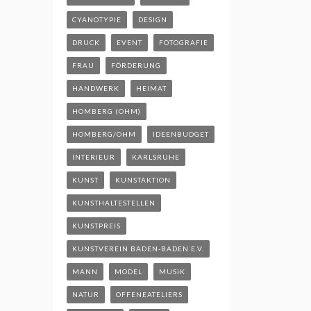
CYANOTYPIE
DESIGN
DRUCK
EVENT
FOTOGRAFIE
FRAU
FÖRDERUNG
HANDWERK
HEIMAT
HOMBERG (OHM)
HOMBERG/OHM
IDEENBUDGET
INTERIEUR
KARLSRUHE
KUNST
KUNSTAKTION
KUNSTHALTESTELLEN
KUNSTPREIS
KUNSTVEREIN BADEN-BADEN E.V.
MANN
MODEL
MUSIK
NATUR
OFFENEATELIERS