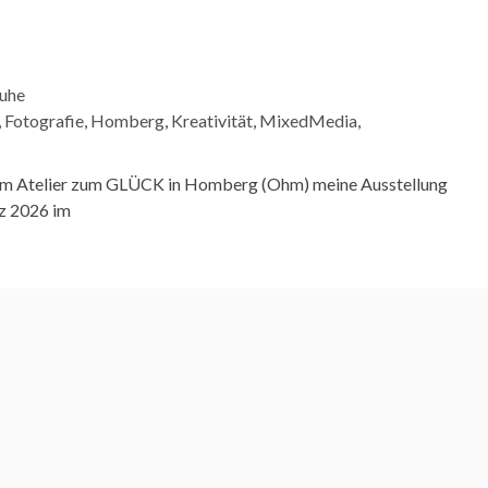
ruhe
,
Fotografie
,
Homberg
,
Kreativität
,
MixedMedia
,
inem Atelier zum GLÜCK in Homberg (Ohm) meine Ausstellung
z 2026 im