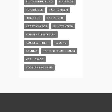
BILDBEARBEITUNG
FINISSAGE
FOTOREISEN
FÜHRUNGEN
HOMBERG
KARLSRUHE
KREATIVLABOR
KUNSTAKTION
KUNSTHALTESTELLEN
KÜNSTLERTREFF
LESUNG
PAMINA
TAG DER DRUCKKUNST
VERNISSAGE
VOGELSBERGKREIS