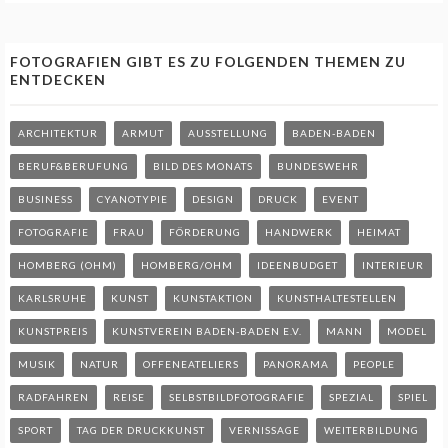
FOTOGRAFIEN GIBT ES ZU FOLGENDEN THEMEN ZU
ENTDECKEN
ARCHITEKTUR
ARMUT
AUSSTELLUNG
BADEN-BADEN
BERUF&BERUFUNG
BILD DES MONATS
BUNDESWEHR
BUSINESS
CYANOTYPIE
DESIGN
DRUCK
EVENT
FOTOGRAFIE
FRAU
FÖRDERUNG
HANDWERK
HEIMAT
HOMBERG (OHM)
HOMBERG/OHM
IDEENBUDGET
INTERIEUR
KARLSRUHE
KUNST
KUNSTAKTION
KUNSTHALTESTELLEN
KUNSTPREIS
KUNSTVEREIN BADEN-BADEN E.V.
MANN
MODEL
MUSIK
NATUR
OFFENEATELIERS
PANORAMA
PEOPLE
RADFAHREN
REISE
SELBSTBILDFOTOGRAFIE
SPEZIAL
SPIEL
SPORT
TAG DER DRUCKKUNST
VERNISSAGE
WEITERBILDUNG