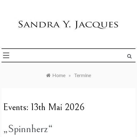
Skip
to
content
Die Welt im Blick
Sandra Y. Jacques
Home
»
Termine
Events: 13th Mai 2026
„Spinnherz“