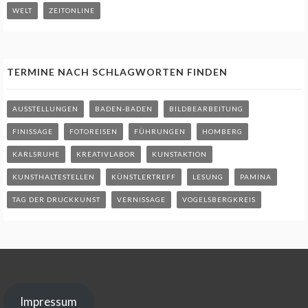
WELT
ZEITONLINE
TERMINE NACH SCHLAGWORTEN FINDEN
AUSSTELLUNGEN
BADEN-BADEN
BILDBEARBEITUNG
FINISSAGE
FOTOREISEN
FÜHRUNGEN
HOMBERG
KARLSRUHE
KREATIVLABOR
KUNSTAKTION
KUNSTHALTESTELLEN
KÜNSTLERTREFF
LESUNG
PAMINA
TAG DER DRUCKKUNST
VERNISSAGE
VOGELSBERGKREIS
Impressum