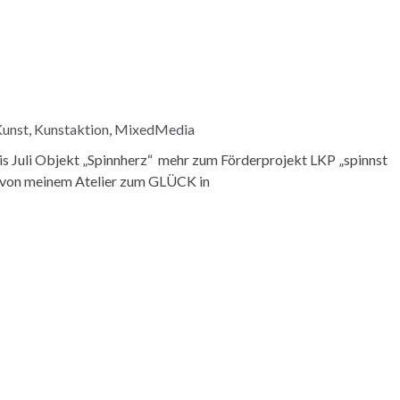
unst
,
Kunstaktion
,
MixedMedia
is Juli Objekt „Spinnherz“ mehr zum Förderprojekt LKP „spinnst
r von meinem Atelier zum GLÜCK in
N