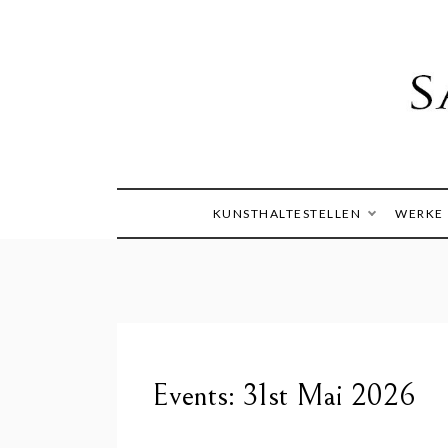
Skip
to
content
Die Welt im Blick
Sandra
KUNSTHALTESTELLEN
WERKE
Events: 31st Mai 2026