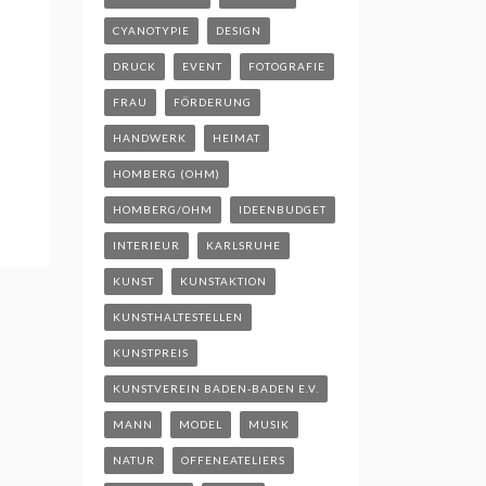
CYANOTYPIE
DESIGN
DRUCK
EVENT
FOTOGRAFIE
FRAU
FÖRDERUNG
HANDWERK
HEIMAT
HOMBERG (OHM)
HOMBERG/OHM
IDEENBUDGET
INTERIEUR
KARLSRUHE
KUNST
KUNSTAKTION
KUNSTHALTESTELLEN
KUNSTPREIS
KUNSTVEREIN BADEN-BADEN E.V.
MANN
MODEL
MUSIK
NATUR
OFFENEATELIERS