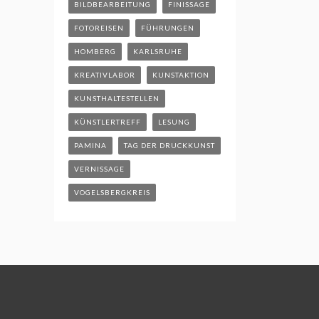
BILDBEARBEITUNG
FINISSAGE
FOTOREISEN
FÜHRUNGEN
HOMBERG
KARLSRUHE
KREATIVLABOR
KUNSTAKTION
KUNSTHALTESTELLEN
KÜNSTLERTREFF
LESUNG
PAMINA
TAG DER DRUCKKUNST
VERNISSAGE
VOGELSBERGKREIS