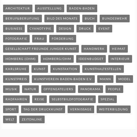
ARCHITEKTUR
AUSSTELLUNG
BADEN-BADEN
BERUF&BERUFUNG
BILD DES MONATS
BUCH
BUNDESWEHR
BUSINESS
CYANOTYPIE
DESIGN
DRUCK
EVENT
FOTOGRAFIE
FRAU
FÖRDERUNG
GESELLSCHAFT FREUNDE JUNGER KUNST
HANDWERK
HEIMAT
HOMBERG (OHM)
HOMBERG/OHM
IDEENBUDGET
INTERIEUR
KARLSRUHE
KUNST
KUNSTAKTION
KUNSTHALTESTELLEN
KUNSTPREIS
KUNSTVEREIN BADEN-BADEN E.V.
MANN
MODEL
MUSIK
NATUR
OFFENEATELIERS
PANORAMA
PEOPLE
RADFAHREN
REISE
SELBSTBILDFOTOGRAFIE
SPEZIAL
SPORT
TAG DER DRUCKKUNST
VERNISSAGE
WEITERBILDUNG
WELT
ZEITONLINE