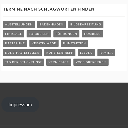
TERMINE NACH SCHLAGWORTEN FINDEN
AUSSTELLUNGEN
BADEN-BADEN
BILDBEARBEITUNG
FINISSAGE
FOTOREISEN
FÜHRUNGEN
HOMBERG
KARLSRUHE
KREATIVLABOR
KUNSTAKTION
KUNSTHALTESTELLEN
KÜNSTLERTREFF
LESUNG
PAMINA
TAG DER DRUCKKUNST
VERNISSAGE
VOGELSBERGKREIS
Impressum