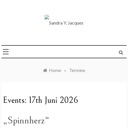
Skip
to
content
Die Welt im Blick
Sandra Y. Jacques
Home
»
Termine
Events: 17th Juni 2026
„Spinnherz“