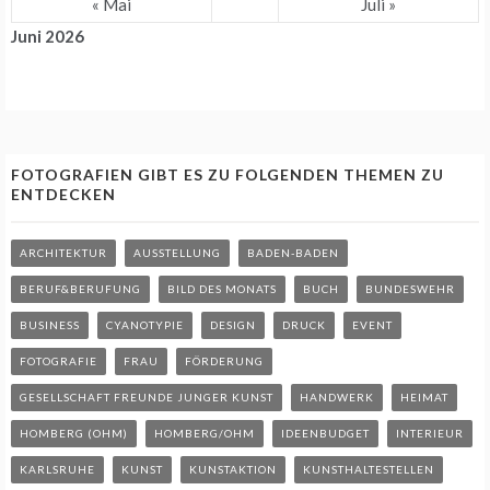
« Mai
Juli »
Juni 2026
FOTOGRAFIEN GIBT ES ZU FOLGENDEN THEMEN ZU
ENTDECKEN
ARCHITEKTUR
AUSSTELLUNG
BADEN-BADEN
BERUF&BERUFUNG
BILD DES MONATS
BUCH
BUNDESWEHR
BUSINESS
CYANOTYPIE
DESIGN
DRUCK
EVENT
FOTOGRAFIE
FRAU
FÖRDERUNG
GESELLSCHAFT FREUNDE JUNGER KUNST
HANDWERK
HEIMAT
HOMBERG (OHM)
HOMBERG/OHM
IDEENBUDGET
INTERIEUR
KARLSRUHE
KUNST
KUNSTAKTION
KUNSTHALTESTELLEN