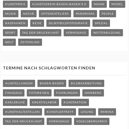
KUNSTPREIS
KUNSTVEREIN BADEN-BADEN E.V.
MANN
MODEL
MUSIK
NATUR
OFFENEATELIERS
PANORAMA
PEOPLE
RADFAHREN
REISE
SELBSTBILDFOTOGRAFIE
SPEZIAL
SPORT
TAG DER DRUCKKUNST
VERNISSAGE
WEITERBILDUNG
WELT
ZEITONLINE
TERMINE NACH SCHLAGWORTEN FINDEN
AUSSTELLUNGEN
BADEN-BADEN
BILDBEARBEITUNG
FINISSAGE
FOTOREISEN
FÜHRUNGEN
HOMBERG
KARLSRUHE
KREATIVLABOR
KUNSTAKTION
KUNSTHALTESTELLEN
KÜNSTLERTREFF
LESUNG
PAMINA
TAG DER DRUCKKUNST
VERNISSAGE
VOGELSBERGKREIS