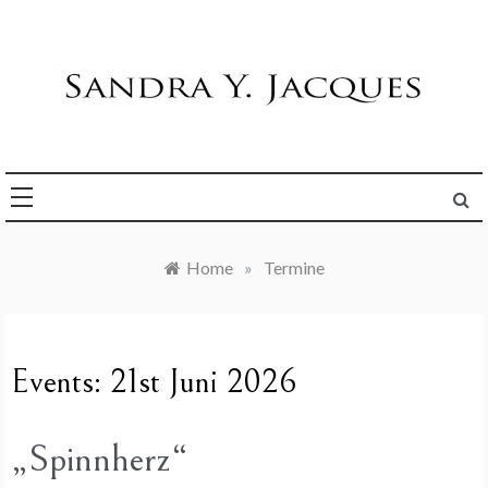
Skip
to
content
Die Welt im Blick
Sandra Y. Jacques
Home
»
Termine
Events: 21st Juni 2026
„Spinnherz“