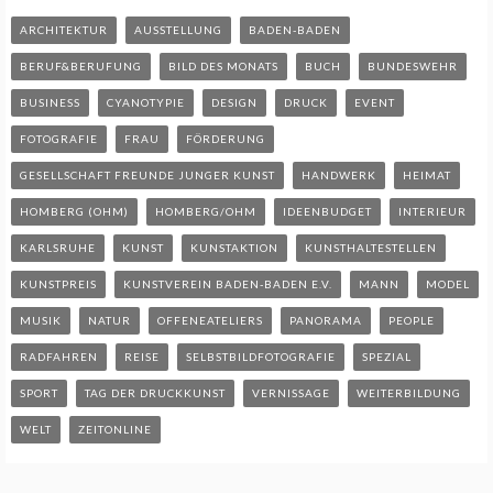
ARCHITEKTUR
AUSSTELLUNG
BADEN-BADEN
BERUF&BERUFUNG
BILD DES MONATS
BUCH
BUNDESWEHR
BUSINESS
CYANOTYPIE
DESIGN
DRUCK
EVENT
FOTOGRAFIE
FRAU
FÖRDERUNG
GESELLSCHAFT FREUNDE JUNGER KUNST
HANDWERK
HEIMAT
HOMBERG (OHM)
HOMBERG/OHM
IDEENBUDGET
INTERIEUR
KARLSRUHE
KUNST
KUNSTAKTION
KUNSTHALTESTELLEN
KUNSTPREIS
KUNSTVEREIN BADEN-BADEN E.V.
MANN
MODEL
MUSIK
NATUR
OFFENEATELIERS
PANORAMA
PEOPLE
RADFAHREN
REISE
SELBSTBILDFOTOGRAFIE
SPEZIAL
SPORT
TAG DER DRUCKKUNST
VERNISSAGE
WEITERBILDUNG
WELT
ZEITONLINE