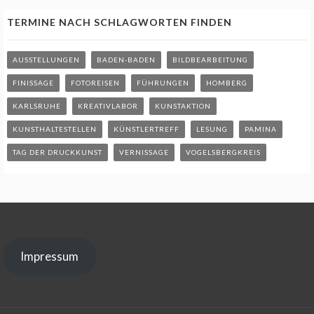
TERMINE NACH SCHLAGWORTEN FINDEN
AUSSTELLUNGEN
BADEN-BADEN
BILDBEARBEITUNG
FINISSAGE
FOTOREISEN
FÜHRUNGEN
HOMBERG
KARLSRUHE
KREATIVLABOR
KUNSTAKTION
KUNSTHALTESTELLEN
KÜNSTLERTREFF
LESUNG
PAMINA
TAG DER DRUCKKUNST
VERNISSAGE
VOGELSBERGKREIS
Impressum