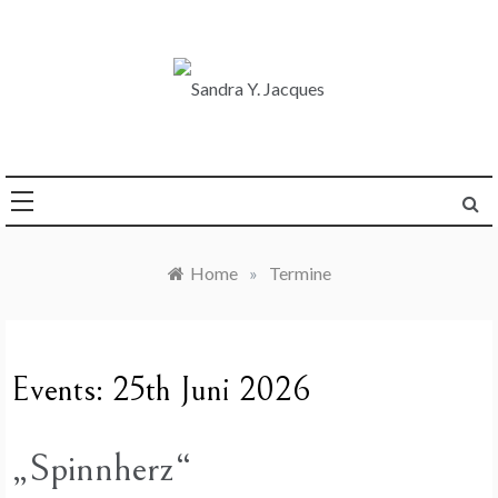
Skip
to
content
Die Welt im Blick
Sandra Y. Jacques
Home
»
Termine
Events: 25th Juni 2026
„Spinnherz“