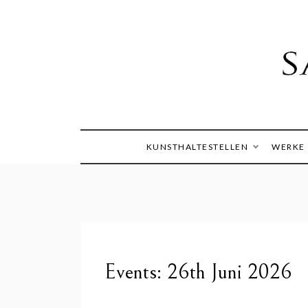
Skip
to
content
Die Welt im Blick
Sandra
KUNSTHALTESTELLEN
WERKE
Events: 26th Juni 2026