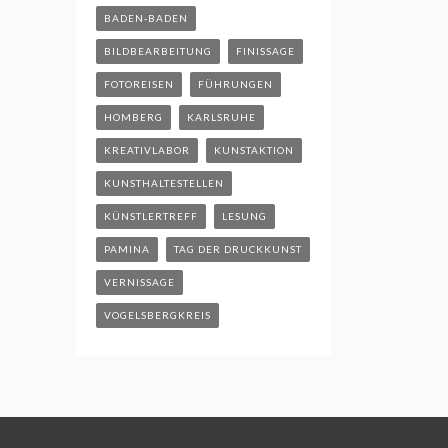
BADEN-BADEN
BILDBEARBEITUNG
FINISSAGE
FOTOREISEN
FÜHRUNGEN
HOMBERG
KARLSRUHE
KREATIVLABOR
KUNSTAKTION
KUNSTHALTESTELLEN
KÜNSTLERTREFF
LESUNG
PAMINA
TAG DER DRUCKKUNST
VERNISSAGE
VOGELSBERGKREIS