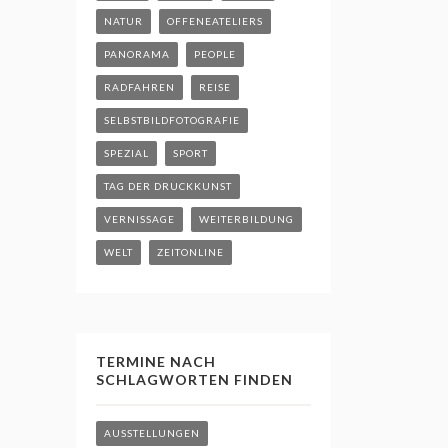
NATUR
OFFENEATELIERS
PANORAMA
PEOPLE
RADFAHREN
REISE
SELBSTBILDFOTOGRAFIE
SPEZIAL
SPORT
TAG DER DRUCKKUNST
VERNISSAGE
WEITERBILDUNG
WELT
ZEITONLINE
TERMINE NACH
SCHLAGWORTEN FINDEN
AUSSTELLUNGEN