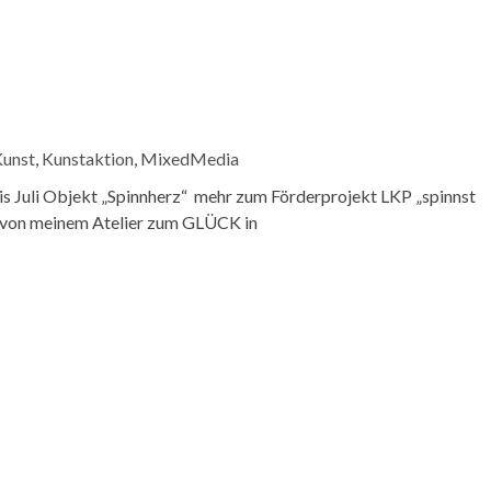
unst
,
Kunstaktion
,
MixedMedia
is Juli Objekt „Spinnherz“ mehr zum Förderprojekt LKP „spinnst
r von meinem Atelier zum GLÜCK in
N