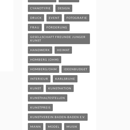
CYANOTYPIE
DESIGN
DRUCK
EVENT
FOTOGRAFIE
FRAU
FÖRDERUNG
GESELLSCHAFT FREUNDE JUNGER
KUNST
HANDWERK
HEIMAT
HOMBERG (OHM)
HOMBERG/OHM
IDEENBUDGET
INTERIEUR
KARLSRUHE
KUNST
KUNSTAKTION
KUNSTHALTESTELLEN
KUNSTPREIS
KUNSTVEREIN BADEN-BADEN E.V.
MANN
MODEL
MUSIK