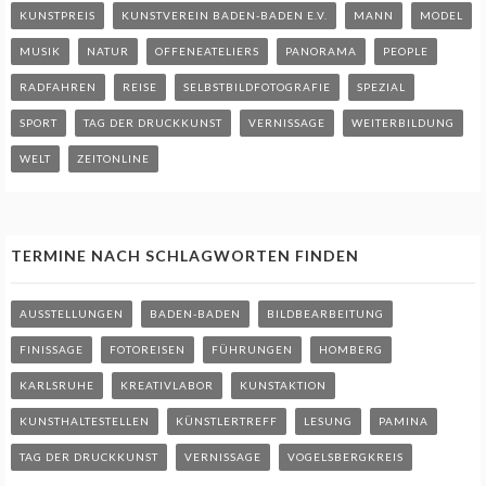
KUNSTPREIS
KUNSTVEREIN BADEN-BADEN E.V.
MANN
MODEL
MUSIK
NATUR
OFFENEATELIERS
PANORAMA
PEOPLE
RADFAHREN
REISE
SELBSTBILDFOTOGRAFIE
SPEZIAL
SPORT
TAG DER DRUCKKUNST
VERNISSAGE
WEITERBILDUNG
WELT
ZEITONLINE
TERMINE NACH SCHLAGWORTEN FINDEN
AUSSTELLUNGEN
BADEN-BADEN
BILDBEARBEITUNG
FINISSAGE
FOTOREISEN
FÜHRUNGEN
HOMBERG
KARLSRUHE
KREATIVLABOR
KUNSTAKTION
KUNSTHALTESTELLEN
KÜNSTLERTREFF
LESUNG
PAMINA
TAG DER DRUCKKUNST
VERNISSAGE
VOGELSBERGKREIS