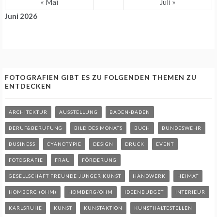
« Mai
Juli »
Juni 2026
FOTOGRAFIEN GIBT ES ZU FOLGENDEN THEMEN ZU
ENTDECKEN
ARCHITEKTUR
AUSSTELLUNG
BADEN-BADEN
BERUF&BERUFUNG
BILD DES MONATS
BUCH
BUNDESWEHR
BUSINESS
CYANOTYPIE
DESIGN
DRUCK
EVENT
FOTOGRAFIE
FRAU
FÖRDERUNG
GESELLSCHAFT FREUNDE JUNGER KUNST
HANDWERK
HEIMAT
HOMBERG (OHM)
HOMBERG/OHM
IDEENBUDGET
INTERIEUR
KARLSRUHE
KUNST
KUNSTAKTION
KUNSTHALTESTELLEN