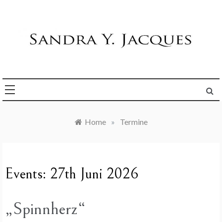
Skip
to
content
Die Welt im Blick
Sandra Y. Jacques
Home
»
Termine
Events: 27th Juni 2026
„Spinnherz“