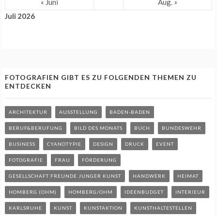
« Juni
Aug. »
Juli 2026
FOTOGRAFIEN GIBT ES ZU FOLGENDEN THEMEN ZU
ENTDECKEN
ARCHITEKTUR
AUSSTELLUNG
BADEN-BADEN
BERUF&BERUFUNG
BILD DES MONATS
BUCH
BUNDESWEHR
BUSINESS
CYANOTYPIE
DESIGN
DRUCK
EVENT
FOTOGRAFIE
FRAU
FÖRDERUNG
GESELLSCHAFT FREUNDE JUNGER KUNST
HANDWERK
HEIMAT
HOMBERG (OHM)
HOMBERG/OHM
IDEENBUDGET
INTERIEUR
KARLSRUHE
KUNST
KUNSTAKTION
KUNSTHALTESTELLEN