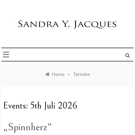
Skip
to
content
Die Welt im Blick
Sandra Y. Jacques
Home
»
Termine
Events: 5th Juli 2026
„Spinnherz“