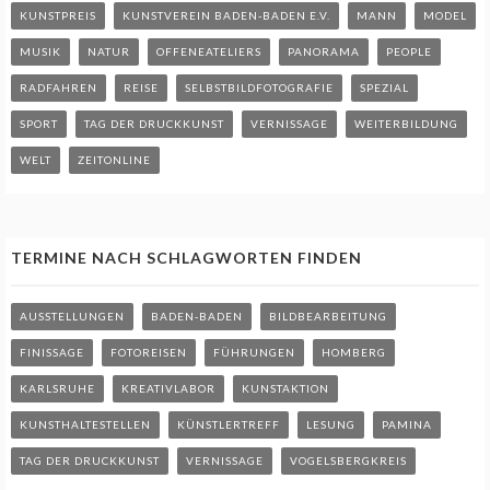
KUNSTPREIS
KUNSTVEREIN BADEN-BADEN E.V.
MANN
MODEL
MUSIK
NATUR
OFFENEATELIERS
PANORAMA
PEOPLE
RADFAHREN
REISE
SELBSTBILDFOTOGRAFIE
SPEZIAL
SPORT
TAG DER DRUCKKUNST
VERNISSAGE
WEITERBILDUNG
WELT
ZEITONLINE
TERMINE NACH SCHLAGWORTEN FINDEN
AUSSTELLUNGEN
BADEN-BADEN
BILDBEARBEITUNG
FINISSAGE
FOTOREISEN
FÜHRUNGEN
HOMBERG
KARLSRUHE
KREATIVLABOR
KUNSTAKTION
KUNSTHALTESTELLEN
KÜNSTLERTREFF
LESUNG
PAMINA
TAG DER DRUCKKUNST
VERNISSAGE
VOGELSBERGKREIS