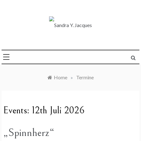
Skip
to
content
Die Welt im Blick
Sandra Y. Jacques
Home
»
Termine
Events: 12th Juli 2026
„Spinnherz“