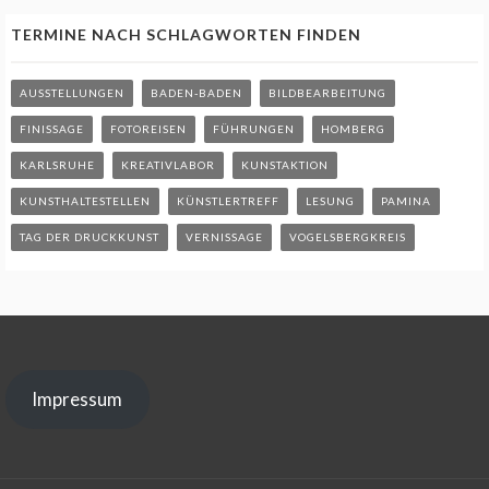
TERMINE NACH SCHLAGWORTEN FINDEN
AUSSTELLUNGEN
BADEN-BADEN
BILDBEARBEITUNG
FINISSAGE
FOTOREISEN
FÜHRUNGEN
HOMBERG
KARLSRUHE
KREATIVLABOR
KUNSTAKTION
KUNSTHALTESTELLEN
KÜNSTLERTREFF
LESUNG
PAMINA
TAG DER DRUCKKUNST
VERNISSAGE
VOGELSBERGKREIS
Impressum