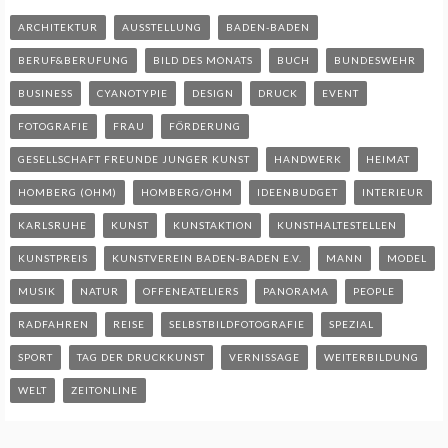
ARCHITEKTUR
AUSSTELLUNG
BADEN-BADEN
BERUF&BERUFUNG
BILD DES MONATS
BUCH
BUNDESWEHR
BUSINESS
CYANOTYPIE
DESIGN
DRUCK
EVENT
FOTOGRAFIE
FRAU
FÖRDERUNG
GESELLSCHAFT FREUNDE JUNGER KUNST
HANDWERK
HEIMAT
HOMBERG (OHM)
HOMBERG/OHM
IDEENBUDGET
INTERIEUR
KARLSRUHE
KUNST
KUNSTAKTION
KUNSTHALTESTELLEN
KUNSTPREIS
KUNSTVEREIN BADEN-BADEN E.V.
MANN
MODEL
MUSIK
NATUR
OFFENEATELIERS
PANORAMA
PEOPLE
RADFAHREN
REISE
SELBSTBILDFOTOGRAFIE
SPEZIAL
SPORT
TAG DER DRUCKKUNST
VERNISSAGE
WEITERBILDUNG
WELT
ZEITONLINE