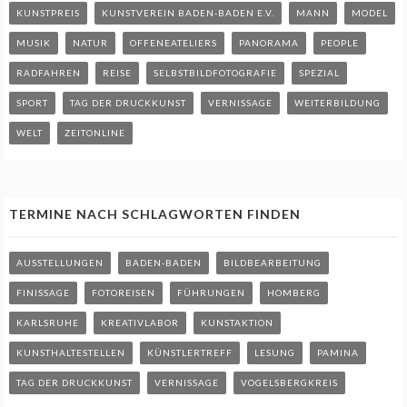
KUNSTPREIS
KUNSTVEREIN BADEN-BADEN E.V.
MANN
MODEL
MUSIK
NATUR
OFFENEATELIERS
PANORAMA
PEOPLE
RADFAHREN
REISE
SELBSTBILDFOTOGRAFIE
SPEZIAL
SPORT
TAG DER DRUCKKUNST
VERNISSAGE
WEITERBILDUNG
WELT
ZEITONLINE
TERMINE NACH SCHLAGWORTEN FINDEN
AUSSTELLUNGEN
BADEN-BADEN
BILDBEARBEITUNG
FINISSAGE
FOTOREISEN
FÜHRUNGEN
HOMBERG
KARLSRUHE
KREATIVLABOR
KUNSTAKTION
KUNSTHALTESTELLEN
KÜNSTLERTREFF
LESUNG
PAMINA
TAG DER DRUCKKUNST
VERNISSAGE
VOGELSBERGKREIS