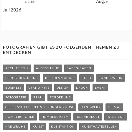
« Juni
Aug. »
Juli 2026
FOTOGRAFIEN GIBT ES ZU FOLGENDEN THEMEN ZU
ENTDECKEN
ARCHITEKTUR
AUSSTELLUNG
BADEN-BADEN
BERUF&BERUFUNG
BILD DES MONATS
BUCH
BUNDESWEHR
BUSINESS
CYANOTYPIE
DESIGN
DRUCK
EVENT
FOTOGRAFIE
FRAU
FÖRDERUNG
GESELLSCHAFT FREUNDE JUNGER KUNST
HANDWERK
HEIMAT
HOMBERG (OHM)
HOMBERG/OHM
IDEENBUDGET
INTERIEUR
KARLSRUHE
KUNST
KUNSTAKTION
KUNSTHALTESTELLEN