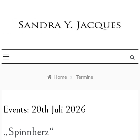
Skip
to
content
Die Welt im Blick
Sandra Y. Jacques
Home
»
Termine
Events: 20th Juli 2026
„Spinnherz“