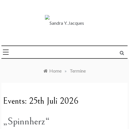
Skip
to
content
Die Welt im Blick
Sandra Y. Jacques
Home
»
Termine
Events: 25th Juli 2026
„Spinnherz“