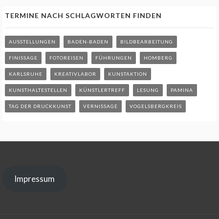
TERMINE NACH SCHLAGWORTEN FINDEN
AUSSTELLUNGEN
BADEN-BADEN
BILDBEARBEITUNG
FINISSAGE
FOTOREISEN
FÜHRUNGEN
HOMBERG
KARLSRUHE
KREATIVLABOR
KUNSTAKTION
KUNSTHALTESTELLEN
KÜNSTLERTREFF
LESUNG
PAMINA
TAG DER DRUCKKUNST
VERNISSAGE
VOGELSBERGKREIS
Impressum