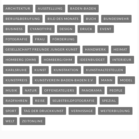
ARCHITEKTUR
AUSSTELLUNG
BADEN-BADEN
BERUF&BERUFUNG
BILD DES MONATS
BUCH
BUNDESWEHR
BUSINESS
CYANOTYPIE
DESIGN
DRUCK
EVENT
FOTOGRAFIE
FRAU
FÖRDERUNG
GESELLSCHAFT FREUNDE JUNGER KUNST
HANDWERK
HEIMAT
HOMBERG (OHM)
HOMBERG/OHM
IDEENBUDGET
INTERIEUR
KARLSRUHE
KUNST
KUNSTAKTION
KUNSTHALTESTELLEN
KUNSTPREIS
KUNSTVEREIN BADEN-BADEN E.V.
MANN
MODEL
MUSIK
NATUR
OFFENEATELIERS
PANORAMA
PEOPLE
RADFAHREN
REISE
SELBSTBILDFOTOGRAFIE
SPEZIAL
SPORT
TAG DER DRUCKKUNST
VERNISSAGE
WEITERBILDUNG
WELT
ZEITONLINE