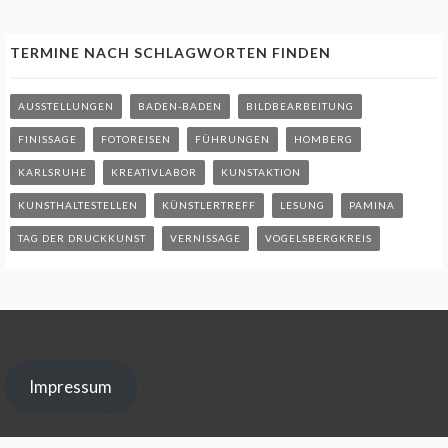
TERMINE NACH SCHLAGWORTEN FINDEN
AUSSTELLUNGEN
BADEN-BADEN
BILDBEARBEITUNG
FINISSAGE
FOTOREISEN
FÜHRUNGEN
HOMBERG
KARLSRUHE
KREATIVLABOR
KUNSTAKTION
KUNSTHALTESTELLEN
KÜNSTLERTREFF
LESUNG
PAMINA
TAG DER DRUCKKUNST
VERNISSAGE
VOGELSBERGKREIS
Impressum