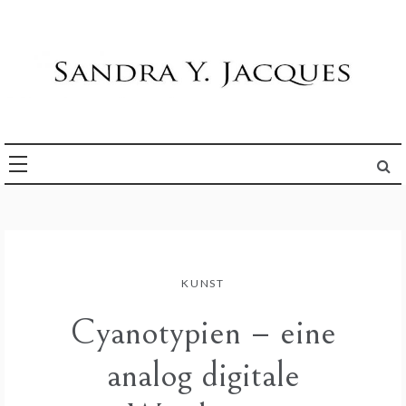
Skip
to
content
Die Welt im Blick
Sandra Y. Jacques
KUNST
Cyanotypien – eine
analog digitale