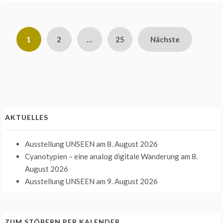
Seitennummerierung
1
2
…
25
Nächste
der
Beiträge
AKTUELLES
Ausstellung UNSEEN
am 8. August 2026
Cyanotypien – eine analog digitale Wanderung
am 8.
August 2026
Ausstellung UNSEEN
am 9. August 2026
ZUM STÖBERN PER KALENDER