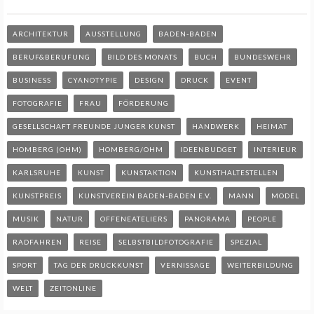
ARCHITEKTUR
AUSSTELLUNG
BADEN-BADEN
BERUF&BERUFUNG
BILD DES MONATS
BUCH
BUNDESWEHR
BUSINESS
CYANOTYPIE
DESIGN
DRUCK
EVENT
FOTOGRAFIE
FRAU
FÖRDERUNG
GESELLSCHAFT FREUNDE JUNGER KUNST
HANDWERK
HEIMAT
HOMBERG (OHM)
HOMBERG/OHM
IDEENBUDGET
INTERIEUR
KARLSRUHE
KUNST
KUNSTAKTION
KUNSTHALTESTELLEN
KUNSTPREIS
KUNSTVEREIN BADEN-BADEN E.V.
MANN
MODEL
MUSIK
NATUR
OFFENEATELIERS
PANORAMA
PEOPLE
RADFAHREN
REISE
SELBSTBILDFOTOGRAFIE
SPEZIAL
SPORT
TAG DER DRUCKKUNST
VERNISSAGE
WEITERBILDUNG
WELT
ZEITONLINE