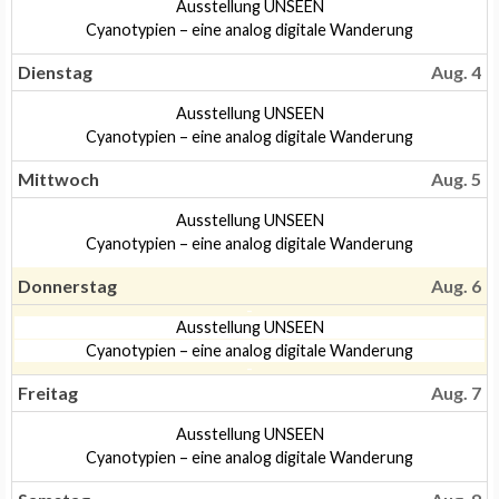
Montag,
Ausstellung UNSEEN
August
Montag,
Cyanotypien – eine analog digitale Wanderung
3rd
August
2026
3rd
Dienstag
Aug. 4
2026
Dienstag,
Ausstellung UNSEEN
August
Dienstag,
Cyanotypien – eine analog digitale Wanderung
4th
August
2026
4th
Mittwoch
Aug. 5
2026
Mittwoch,
Ausstellung UNSEEN
August
Mittwoch,
Cyanotypien – eine analog digitale Wanderung
5th
August
2026
5th
Donnerstag
Aug. 6
2026
Donnerstag,
Ausstellung UNSEEN
August
Donnerstag,
Cyanotypien – eine analog digitale Wanderung
6th
August
2026
6th
Freitag
Aug. 7
2026
Freitag,
Ausstellung UNSEEN
August
Freitag,
Cyanotypien – eine analog digitale Wanderung
7th
August
2026
7th