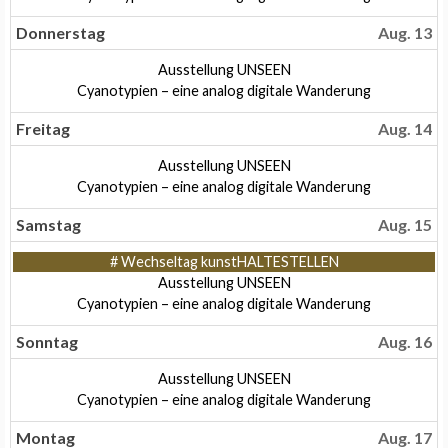
12th
August
2026
12th
Donnerstag
Aug. 13
2026
Donnerstag,
Ausstellung UNSEEN
August
Donnerstag,
Cyanotypien – eine analog digitale Wanderung
13th
August
2026
13th
Freitag
Aug. 14
2026
Freitag,
Ausstellung UNSEEN
August
Freitag,
Cyanotypien – eine analog digitale Wanderung
14th
August
2026
14th
Samstag
Aug. 15
2026
Samstag,
# Wechseltag kunstHALTESTELLEN
August
Samstag,
Ausstellung UNSEEN
15th
August
Samstag,
Cyanotypien – eine analog digitale Wanderung
2026
15th
August
2026
15th
Sonntag
Aug. 16
2026
Sonntag,
Ausstellung UNSEEN
August
Sonntag,
Cyanotypien – eine analog digitale Wanderung
16th
August
2026
16th
Montag
Aug. 17