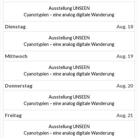
2026
Montag,
Ausstellung UNSEEN
August
Montag,
Cyanotypien – eine analog digitale Wanderung
17th
August
2026
17th
Dienstag
Aug. 18
2026
Dienstag,
Ausstellung UNSEEN
August
Dienstag,
Cyanotypien – eine analog digitale Wanderung
18th
August
2026
18th
Mittwoch
Aug. 19
2026
Mittwoch,
Ausstellung UNSEEN
August
Mittwoch,
Cyanotypien – eine analog digitale Wanderung
19th
August
2026
19th
Donnerstag
Aug. 20
2026
Donnerstag,
Ausstellung UNSEEN
August
Donnerstag,
Cyanotypien – eine analog digitale Wanderung
20th
August
2026
20th
Freitag
Aug. 21
2026
Freitag,
Ausstellung UNSEEN
August
Freitag,
Cyanotypien – eine analog digitale Wanderung
21st