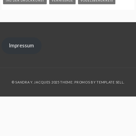
TAG DER DRUCKKUNST
VERNISSAGE
VOGELSBERGKREIS
Impressum
© SANDRA Y. JACQUES 2025 THEME: PROMOS BY
TEMPLATE SELL
.