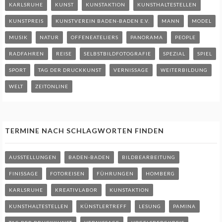
KARLSRUHE
KUNST
KUNSTAKTION
KUNSTHALTESTELLEN
KUNSTPREIS
KUNSTVEREIN BADEN-BADEN E.V.
MANN
MODEL
MUSIK
NATUR
OFFENEATELIERS
PANORAMA
PEOPLE
RADFAHREN
REISE
SELBSTBILDFOTOGRAFIE
SPEZIAL
SPIEL
SPORT
TAG DER DRUCKKUNST
VERNISSAGE
WEITERBILDUNG
WELT
ZEITONLINE
TERMINE NACH SCHLAGWORTEN FINDEN
AUSSTELLUNGEN
BADEN-BADEN
BILDBEARBEITUNG
FINISSAGE
FOTOREISEN
FÜHRUNGEN
HOMBERG
KARLSRUHE
KREATIVLABOR
KUNSTAKTION
KUNSTHALTESTELLEN
KÜNSTLERTREFF
LESUNG
PAMINA