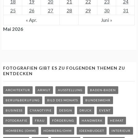
18
19
20
21
22
23
24
25
26
27
28
29
30
31
« Apr.
Juni »
Mai 2026
FOTOGRAFIEN GIBT ES ZU FOLGENDEN THEMEN ZU
ENTDECKEN
ARCHITEKTUR
ARMUT
AUSSTELLUNG
BADEN-BADEN
BERUF&BERUFUNG
BILD DES MONATS
BUNDESWEHR
BUSINESS
CYANOTYPIE
DESIGN
DRUCK
EVENT
FOTOGRAFIE
FRAU
FÖRDERUNG
HANDWERK
HEIMAT
HOMBERG (OHM)
HOMBERG/OHM
IDEENBUDGET
INTERIEUR