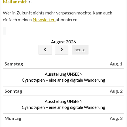
Mail an mich
<-
Wer in Zukunft nichts mehr verpassen möchte, kann auch
einfach meinen
Newsletter
abonnieren.
August 2026
heute
Samstag
Aug. 1
Samstag,
Ausstellung UNSEEN
August
Samstag,
Cyanotypien – eine analog digitale Wanderung
1st
August
2026
1st
Sonntag
Aug. 2
2026
Sonntag,
Ausstellung UNSEEN
August
Sonntag,
Cyanotypien – eine analog digitale Wanderung
2nd
August
2026
2nd
Montag
Aug. 3
2026