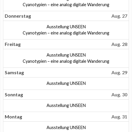
August
Mittwoch,
Cyanotypien – eine analog digitale Wanderung
26th
August
2026
26th
Donnerstag
Aug. 27
2026
Donnerstag,
Ausstellung UNSEEN
August
Donnerstag,
Cyanotypien – eine analog digitale Wanderung
27th
August
2026
27th
Freitag
Aug. 28
2026
Freitag,
Ausstellung UNSEEN
August
Freitag,
Cyanotypien – eine analog digitale Wanderung
28th
August
2026
28th
Samstag
Aug. 29
2026
Samstag,
Ausstellung UNSEEN
August
29th
Sonntag
Aug. 30
2026
Sonntag,
Ausstellung UNSEEN
August
30th
Montag
Aug. 31
2026
Montag,
Ausstellung UNSEEN