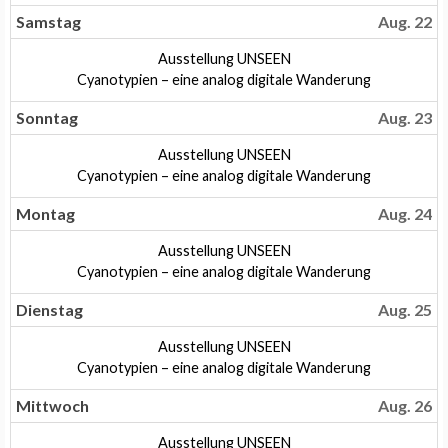
August
2026
21st
Samstag
Aug. 22
2026
Samstag,
Ausstellung UNSEEN
August
Samstag,
Cyanotypien – eine analog digitale Wanderung
22nd
August
2026
22nd
Sonntag
Aug. 23
2026
Sonntag,
Ausstellung UNSEEN
August
Sonntag,
Cyanotypien – eine analog digitale Wanderung
23rd
August
2026
23rd
Montag
Aug. 24
2026
Montag,
Ausstellung UNSEEN
August
Montag,
Cyanotypien – eine analog digitale Wanderung
24th
August
2026
24th
Dienstag
Aug. 25
2026
Dienstag,
Ausstellung UNSEEN
August
Dienstag,
Cyanotypien – eine analog digitale Wanderung
25th
August
2026
25th
Mittwoch
Aug. 26
2026
Mittwoch,
Ausstellung UNSEEN