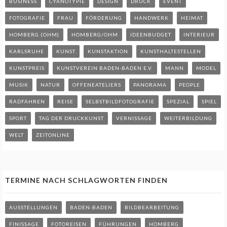
BUSINESS
CYANOTYPIE
DESIGN
DRUCK
EVENT
FOTOGRAFIE
FRAU
FÖRDERUNG
HANDWERK
HEIMAT
HOMBERG (OHM)
HOMBERG/OHM
IDEENBUDGET
INTERIEUR
KARLSRUHE
KUNST
KUNSTAKTION
KUNSTHALTESTELLEN
KUNSTPREIS
KUNSTVEREIN BADEN-BADEN E.V.
MANN
MODEL
MUSIK
NATUR
OFFENEATELIERS
PANORAMA
PEOPLE
RADFAHREN
REISE
SELBSTBILDFOTOGRAFIE
SPEZIAL
SPIEL
SPORT
TAG DER DRUCKKUNST
VERNISSAGE
WEITERBILDUNG
WELT
ZEITONLINE
TERMINE NACH SCHLAGWORTEN FINDEN
AUSSTELLUNGEN
BADEN-BADEN
BILDBEARBEITUNG
FINISSAGE
FOTOREISEN
FÜHRUNGEN
HOMBERG