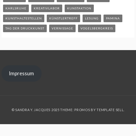
KARLSRUHE
KREATIVLABOR
KUNSTAKTION
KUNSTHALTESTELLEN
KÜNSTLERTREFF
LESUNG
PAMINA
TAG DER DRUCKKUNST
VERNISSAGE
VOGELSBERGKREIS
Impressum
© SANDRA Y. JACQUES 2025 THEME: PROMOS BY
TEMPLATE SELL
.