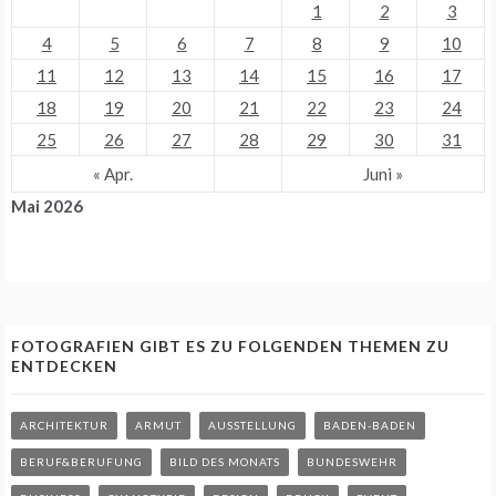
1
2
3
4
5
6
7
8
9
10
11
12
13
14
15
16
17
18
19
20
21
22
23
24
25
26
27
28
29
30
31
« Apr.
Juni »
Mai 2026
FOTOGRAFIEN GIBT ES ZU FOLGENDEN THEMEN ZU
ENTDECKEN
ARCHITEKTUR
ARMUT
AUSSTELLUNG
BADEN-BADEN
BERUF&BERUFUNG
BILD DES MONATS
BUNDESWEHR