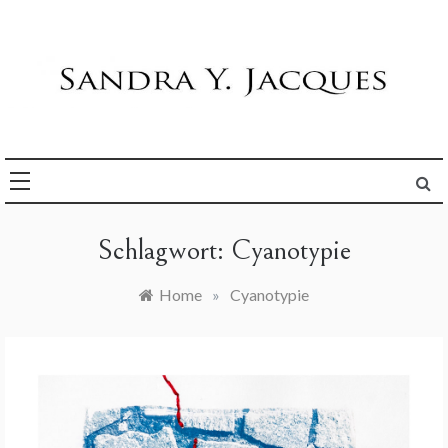
Skip
to
content
Die Welt im Blick
Sandra Y. Jacques
Schlagwort:
Cyanotypie
Home
»
Cyanotypie