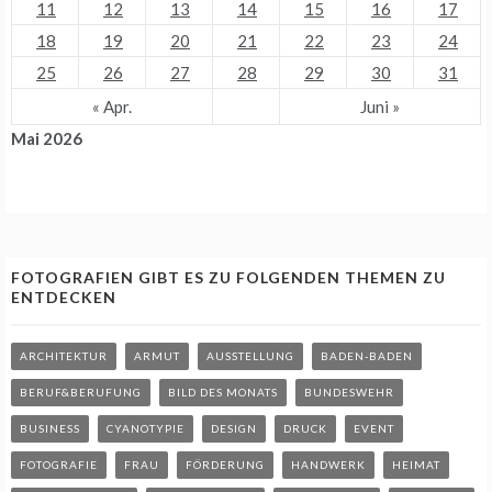
11
12
13
14
15
16
17
18
19
20
21
22
23
24
25
26
27
28
29
30
31
« Apr.
Juni »
Mai 2026
FOTOGRAFIEN GIBT ES ZU FOLGENDEN THEMEN ZU
ENTDECKEN
ARCHITEKTUR
ARMUT
AUSSTELLUNG
BADEN-BADEN
BERUF&BERUFUNG
BILD DES MONATS
BUNDESWEHR
BUSINESS
CYANOTYPIE
DESIGN
DRUCK
EVENT
FOTOGRAFIE
FRAU
FÖRDERUNG
HANDWERK
HEIMAT