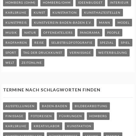
HOMBERG (OHM)
HOMBERG/OHM
IDEENBUDGET
INTERIEUR
KARLSRUHE
KUNST
KUNSTAKTION
KUNSTHALTESTELLEN
KUNSTPREIS
KUNSTVEREIN BADEN-BADEN E.V.
MANN
MODEL
MUSIK
NATUR
OFFENEATELIERS
PANORAMA
PEOPLE
RADFAHREN
REISE
SELBSTBILDFOTOGRAFIE
SPEZIAL
SPIEL
SPORT
TAG DER DRUCKKUNST
VERNISSAGE
WEITERBILDUNG
WELT
ZEITONLINE
TERMINE NACH SCHLAGWORTEN FINDEN
AUSSTELLUNGEN
BADEN-BADEN
BILDBEARBEITUNG
FINISSAGE
FOTOREISEN
FÜHRUNGEN
HOMBERG
KARLSRUHE
KREATIVLABOR
KUNSTAKTION
KUNSTHALTESTELLEN
KÜNSTLERTREFF
LESUNG
PAMINA