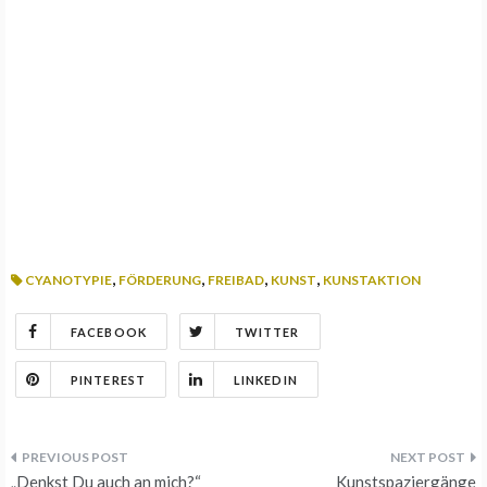
,
,
,
,
CYANOTYPIE
FÖRDERUNG
FREIBAD
KUNST
KUNSTAKTION
FACEBOOK
TWITTER
PINTEREST
LINKEDIN
Beitrags-
„Denkst Du auch an mich?“
Kunstspaziergänge