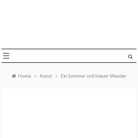
Skip
to
content
Die Welt im Blick
Sandra Y. Jacques
Home
»
Kunst
»
Ein Sommer voll blauer Wunder