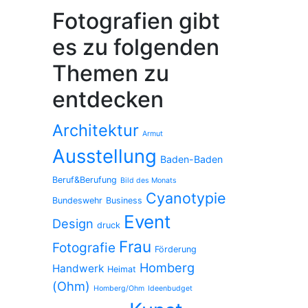
Fotografien gibt
es zu folgenden
Themen zu
entdecken
Architektur
Armut
Ausstellung
Baden-Baden
Beruf&Berufung
Bild des Monats
Cyanotypie
Bundeswehr
Business
Event
Design
druck
Frau
Fotografie
Förderung
Homberg
Handwerk
Heimat
(Ohm)
Homberg/Ohm
Ideenbudget