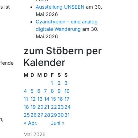
s ist
Ausstellung UNSEEN
am 30.
Mai 2026
Cyanotypien – eine analog
digitale Wanderung
am 30.
Mai 2026
zum Stöbern per
Kalender
ffende
M
D
M
D
F
S
S
1
2
3
4
5
6
7
8
9
10
11
12
13
14
15
16
17
18
19
20
21
22
23
24
25
26
27
28
29
30
31
m,
« Apr.
Juni »
Mai 2026