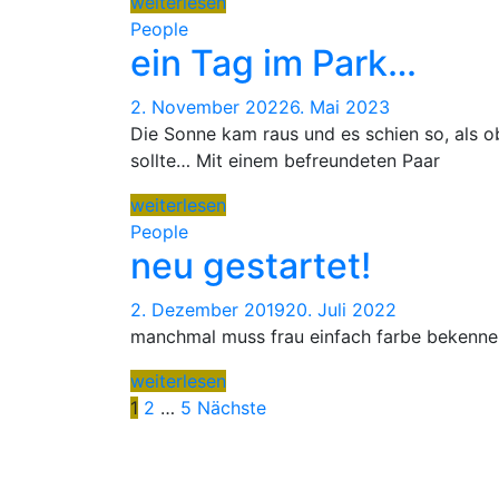
weiterlesen
People
ein Tag im Park…
2. November 2022
6. Mai 2023
Die Sonne kam raus und es schien so, als o
sollte… Mit einem befreundeten Paar
weiterlesen
People
neu gestartet!
2. Dezember 2019
20. Juli 2022
manchmal muss frau einfach farbe bekenne
weiterlesen
Seitennummerierung
1
2
…
5
Nächste
der
Beiträge