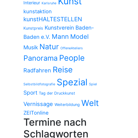
Kunst
Interieur
Karlsruhe
kunstaktion
kunstHALTESTELLEN
Kunstverein Baden-
Kunstpreis
Mann
Model
Baden e.V.
Natur
Musik
OffeneAteliers
People
Panorama
Reise
Radfahren
Spezial
Selbstbildfotografie
Spiel
Sport
Tag der Druckkunst
Welt
Vernissage
Weiterbildung
ZEITonline
Termine nach
Schlagworten