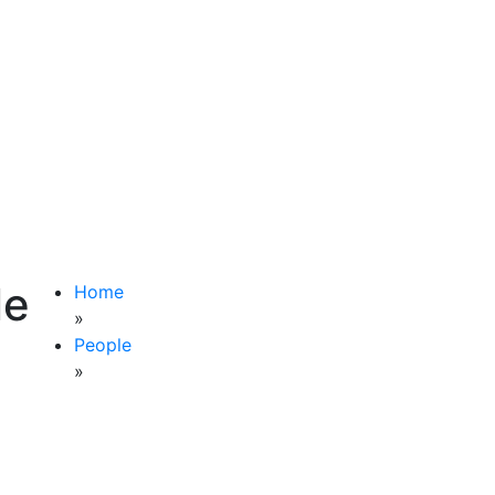
le
Home
»
People
»