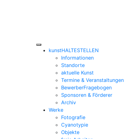
Skip
to
content
Sandra Y. Jacqu
Die Welt im Blick
kunstHALTESTELLEN
Informationen
Standorte
aktuelle Kunst
Termine & Veranstaltungen
BewerberFragebogen
Sponsoren & Förderer
Archiv
Werke
Fotografie
Cyanotypie
Objekte