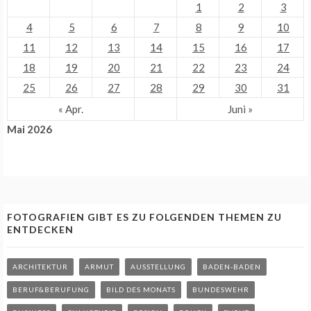
1
2
3
4
5
6
7
8
9
10
11
12
13
14
15
16
17
18
19
20
21
22
23
24
25
26
27
28
29
30
31
« Apr.
Juni »
Mai 2026
FOTOGRAFIEN GIBT ES ZU FOLGENDEN THEMEN ZU
ENTDECKEN
ARCHITEKTUR
ARMUT
AUSSTELLUNG
BADEN-BADEN
BERUF&BERUFUNG
BILD DES MONATS
BUNDESWEHR