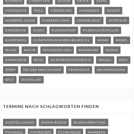
BUSINESS
CYANOTYPIE
DESIGN
DRUCK
EVENT
FOTOGRAFIE
FRAU
FÖRDERUNG
HANDWERK
HEIMAT
HOMBERG (OHM)
HOMBERG/OHM
IDEENBUDGET
INTERIEUR
KARLSRUHE
KUNST
KUNSTAKTION
KUNSTHALTESTELLEN
KUNSTPREIS
KUNSTVEREIN BADEN-BADEN E.V.
MANN
MODEL
MUSIK
NATUR
OFFENEATELIERS
PANORAMA
PEOPLE
RADFAHREN
REISE
SELBSTBILDFOTOGRAFIE
SPEZIAL
SPIEL
SPORT
TAG DER DRUCKKUNST
VERNISSAGE
WEITERBILDUNG
WELT
ZEITONLINE
TERMINE NACH SCHLAGWORTEN FINDEN
AUSSTELLUNGEN
BADEN-BADEN
BILDBEARBEITUNG
FINISSAGE
FOTOREISEN
FÜHRUNGEN
HOMBERG