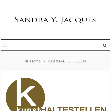
Skip
to
content
Die Welt im Blick
Sandra Y. Jacques
Home
»
kunstHALTESTELLEN