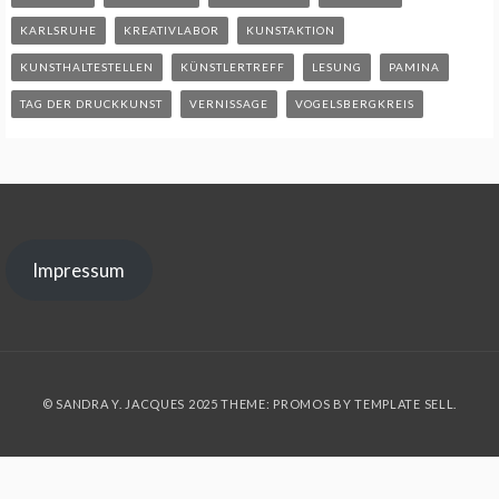
KARLSRUHE
KREATIVLABOR
KUNSTAKTION
KUNSTHALTESTELLEN
KÜNSTLERTREFF
LESUNG
PAMINA
TAG DER DRUCKKUNST
VERNISSAGE
VOGELSBERGKREIS
Impressum
© SANDRA Y. JACQUES 2025 THEME: PROMOS BY
TEMPLATE SELL
.