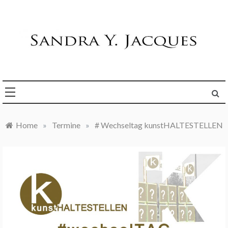
Skip
to
content
Die Welt im Blick
Sandra Y. Jacques
Home
»
Termine
»
# Wechseltag kunstHALTESTELLEN