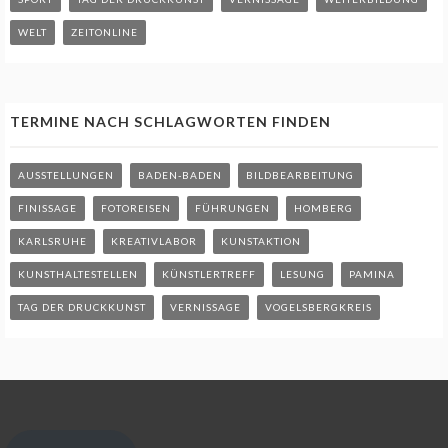
WELT
ZEITONLINE
TERMINE NACH SCHLAGWORTEN FINDEN
AUSSTELLUNGEN
BADEN-BADEN
BILDBEARBEITUNG
FINISSAGE
FOTOREISEN
FÜHRUNGEN
HOMBERG
KARLSRUHE
KREATIVLABOR
KUNSTAKTION
KUNSTHALTESTELLEN
KÜNSTLERTREFF
LESUNG
PAMINA
TAG DER DRUCKKUNST
VERNISSAGE
VOGELSBERGKREIS