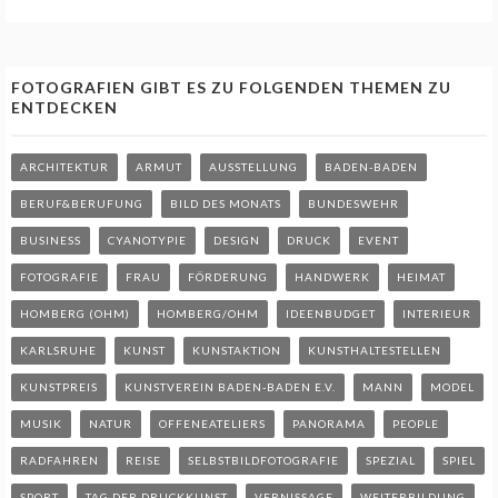
FOTOGRAFIEN GIBT ES ZU FOLGENDEN THEMEN ZU
ENTDECKEN
ARCHITEKTUR
ARMUT
AUSSTELLUNG
BADEN-BADEN
BERUF&BERUFUNG
BILD DES MONATS
BUNDESWEHR
BUSINESS
CYANOTYPIE
DESIGN
DRUCK
EVENT
FOTOGRAFIE
FRAU
FÖRDERUNG
HANDWERK
HEIMAT
HOMBERG (OHM)
HOMBERG/OHM
IDEENBUDGET
INTERIEUR
KARLSRUHE
KUNST
KUNSTAKTION
KUNSTHALTESTELLEN
KUNSTPREIS
KUNSTVEREIN BADEN-BADEN E.V.
MANN
MODEL
MUSIK
NATUR
OFFENEATELIERS
PANORAMA
PEOPLE
RADFAHREN
REISE
SELBSTBILDFOTOGRAFIE
SPEZIAL
SPIEL
SPORT
TAG DER DRUCKKUNST
VERNISSAGE
WEITERBILDUNG