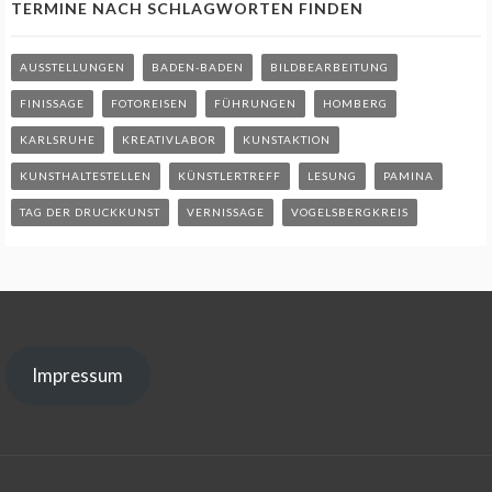
TERMINE NACH SCHLAGWORTEN FINDEN
AUSSTELLUNGEN
BADEN-BADEN
BILDBEARBEITUNG
FINISSAGE
FOTOREISEN
FÜHRUNGEN
HOMBERG
KARLSRUHE
KREATIVLABOR
KUNSTAKTION
KUNSTHALTESTELLEN
KÜNSTLERTREFF
LESUNG
PAMINA
TAG DER DRUCKKUNST
VERNISSAGE
VOGELSBERGKREIS
Impressum