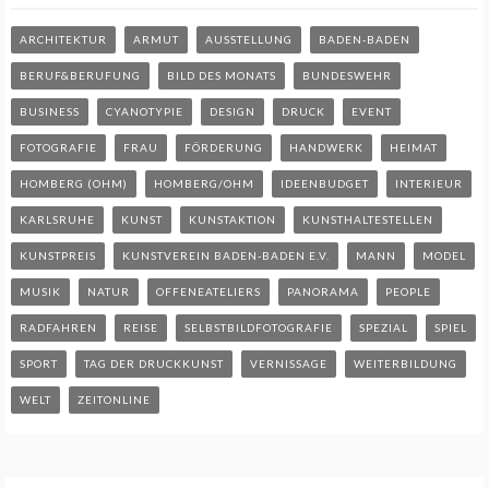
ARCHITEKTUR
ARMUT
AUSSTELLUNG
BADEN-BADEN
BERUF&BERUFUNG
BILD DES MONATS
BUNDESWEHR
BUSINESS
CYANOTYPIE
DESIGN
DRUCK
EVENT
FOTOGRAFIE
FRAU
FÖRDERUNG
HANDWERK
HEIMAT
HOMBERG (OHM)
HOMBERG/OHM
IDEENBUDGET
INTERIEUR
KARLSRUHE
KUNST
KUNSTAKTION
KUNSTHALTESTELLEN
KUNSTPREIS
KUNSTVEREIN BADEN-BADEN E.V.
MANN
MODEL
MUSIK
NATUR
OFFENEATELIERS
PANORAMA
PEOPLE
RADFAHREN
REISE
SELBSTBILDFOTOGRAFIE
SPEZIAL
SPIEL
SPORT
TAG DER DRUCKKUNST
VERNISSAGE
WEITERBILDUNG
WELT
ZEITONLINE