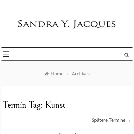
Skip
to
content
Die Welt im Blick
Sandra Y. Jacques
Home
»
Archives
Termin Tag:
Kunst
Spätere Termine
→