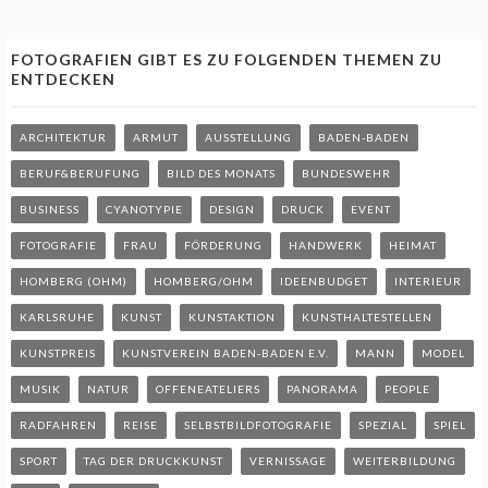
FOTOGRAFIEN GIBT ES ZU FOLGENDEN THEMEN ZU
ENTDECKEN
ARCHITEKTUR
ARMUT
AUSSTELLUNG
BADEN-BADEN
BERUF&BERUFUNG
BILD DES MONATS
BUNDESWEHR
BUSINESS
CYANOTYPIE
DESIGN
DRUCK
EVENT
FOTOGRAFIE
FRAU
FÖRDERUNG
HANDWERK
HEIMAT
HOMBERG (OHM)
HOMBERG/OHM
IDEENBUDGET
INTERIEUR
KARLSRUHE
KUNST
KUNSTAKTION
KUNSTHALTESTELLEN
KUNSTPREIS
KUNSTVEREIN BADEN-BADEN E.V.
MANN
MODEL
MUSIK
NATUR
OFFENEATELIERS
PANORAMA
PEOPLE
RADFAHREN
REISE
SELBSTBILDFOTOGRAFIE
SPEZIAL
SPIEL
SPORT
TAG DER DRUCKKUNST
VERNISSAGE
WEITERBILDUNG