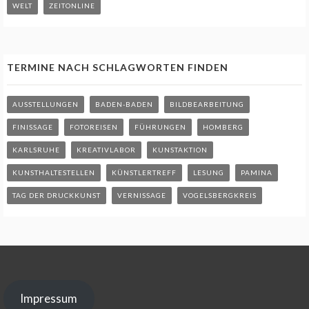
WELT
ZEITONLINE
TERMINE NACH SCHLAGWORTEN FINDEN
AUSSTELLUNGEN
BADEN-BADEN
BILDBEARBEITUNG
FINISSAGE
FOTOREISEN
FÜHRUNGEN
HOMBERG
KARLSRUHE
KREATIVLABOR
KUNSTAKTION
KUNSTHALTESTELLEN
KÜNSTLERTREFF
LESUNG
PAMINA
TAG DER DRUCKKUNST
VERNISSAGE
VOGELSBERGKREIS
Impressum