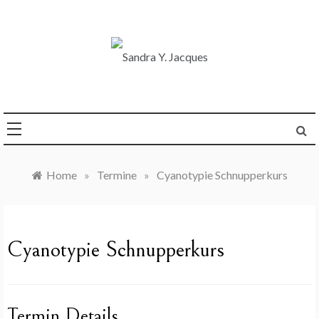
Skip
to
content
Die Welt im Blick
Sandra Y. Jacques
Home
»
Termine
»
Cyanotypie Schnupperkurs
Cyanotypie Schnupperkurs
Termin Details