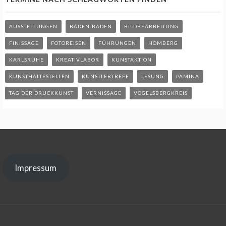
AUSSTELLUNGEN
BADEN-BADEN
BILDBEARBEITUNG
FINISSAGE
FOTOREISEN
FÜHRUNGEN
HOMBERG
KARLSRUHE
KREATIVLABOR
KUNSTAKTION
KUNSTHALTESTELLEN
KÜNSTLERTREFF
LESUNG
PAMINA
TAG DER DRUCKKUNST
VERNISSAGE
VOGELSBERGKREIS
Impressum