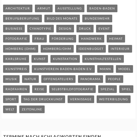
ARCHITEKTUR
ARMUT
AUSSTELLUNG
BADEN-BADEN
BERUF&BERUFUNG
BILD DES MONATS
BUNDESWEHR
BUSINESS
CYANOTYPIE
DESIGN
DRUCK
EVENT
FOTOGRAFIE
FRAU
FÖRDERUNG
HANDWERK
HEIMAT
HOMBERG (OHM)
HOMBERG/OHM
IDEENBUDGET
INTERIEUR
KARLSRUHE
KUNST
KUNSTAKTION
KUNSTHALTESTELLEN
KUNSTPREIS
KUNSTVEREIN BADEN-BADEN E.V.
MANN
MODEL
MUSIK
NATUR
OFFENEATELIERS
PANORAMA
PEOPLE
RADFAHREN
REISE
SELBSTBILDFOTOGRAFIE
SPEZIAL
SPIEL
SPORT
TAG DER DRUCKKUNST
VERNISSAGE
WEITERBILDUNG
WELT
ZEITONLINE
TERMINE NACH SCHLAGWORTEN FINDEN