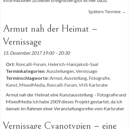
Informationen zu diesen Ereignissen gibt es hier dazu.
Spätere Termine
→
Armut nah der Heimat –
Vernissage
15. Dezember 2017 19:00
–
20:30
Ort:
Roncalli-Forum, Heinrich-Hansjakob-Saal
Terminkategorien:
Ausstellungen
,
Vernissage
Terminschlagworte:
Armut
,
Ausstellung
,
Fotografie
,
Kunst
,
MixedMedia
,
Roncalli-Forum
,
VHS Karlsruhe
Armut nah der Heimat eine Kunstausstellung – Fotografie und
MixedMedia Ich habe 2009 dieses Projekt gestartet, da ich
damals im Rahmen einer Veranstaltungsreihe vom Karlsruher
Vernissage Cyanotypien – eine