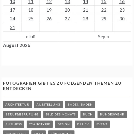
10
11
12
13
14
15
16
17
18
19
20
21
22
23
24
25
26
27
28
29
30
31
« Juli
Sep. »
August 2026
FOTOGRAFIEN GIBT ES ZU FOLGENDEN THEMEN ZU
ENTDECKEN
ARCHITEKTUR
AUSSTELLUNG
BADEN-BADEN
BERUF&BERUFUNG
BILD DES MONATS
BUCH
BUNDESWEHR
BUSINESS
CYANOTYPIE
DESIGN
DRUCK
EVENT
FOTOGRAFIE
FRAU
FÖRDERUNG