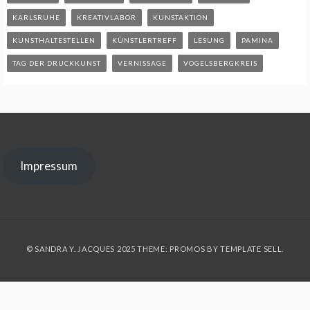
KARLSRUHE
KREATIVLABOR
KUNSTAKTION
KUNSTHALTESTELLEN
KÜNSTLERTREFF
LESUNG
PAMINA
TAG DER DRUCKKUNST
VERNISSAGE
VOGELSBERGKREIS
Impressum
© SANDRA Y. JACQUES 2025 THEME: PROMOS BY
TEMPLATE SELL
.