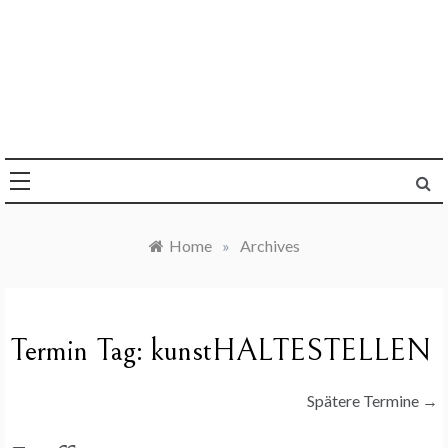
Skip
to
content
Die Welt im Blick
Sandra Y. Jacques
Home
»
Archives
Termin Tag:
kunstHALTESTELLEN
Spätere Termine
→