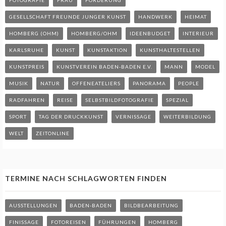
GESELLSCHAFT FREUNDE JUNGER KUNST
HANDWERK
HEIMAT
HOMBERG (OHM)
HOMBERG/OHM
IDEENBUDGET
INTERIEUR
KARLSRUHE
KUNST
KUNSTAKTION
KUNSTHALTESTELLEN
KUNSTPREIS
KUNSTVEREIN BADEN-BADEN E.V.
MANN
MODEL
MUSIK
NATUR
OFFENEATELIERS
PANORAMA
PEOPLE
RADFAHREN
REISE
SELBSTBILDFOTOGRAFIE
SPEZIAL
SPORT
TAG DER DRUCKKUNST
VERNISSAGE
WEITERBILDUNG
WELT
ZEITONLINE
TERMINE NACH SCHLAGWORTEN FINDEN
AUSSTELLUNGEN
BADEN-BADEN
BILDBEARBEITUNG
FINISSAGE
FOTOREISEN
FÜHRUNGEN
HOMBERG