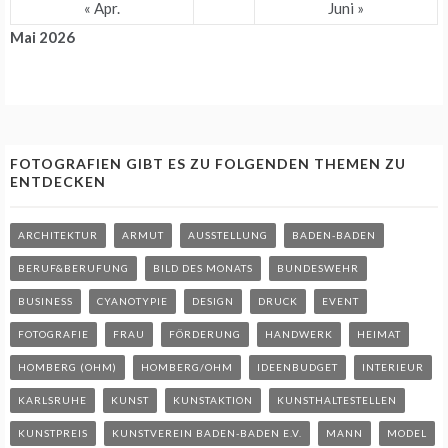
« Apr.
Juni »
Mai 2026
FOTOGRAFIEN GIBT ES ZU FOLGENDEN THEMEN ZU
ENTDECKEN
ARCHITEKTUR
ARMUT
AUSSTELLUNG
BADEN-BADEN
BERUF&BERUFUNG
BILD DES MONATS
BUNDESWEHR
BUSINESS
CYANOTYPIE
DESIGN
DRUCK
EVENT
FOTOGRAFIE
FRAU
FÖRDERUNG
HANDWERK
HEIMAT
HOMBERG (OHM)
HOMBERG/OHM
IDEENBUDGET
INTERIEUR
KARLSRUHE
KUNST
KUNSTAKTION
KUNSTHALTESTELLEN
KUNSTPREIS
KUNSTVEREIN BADEN-BADEN E.V.
MANN
MODEL