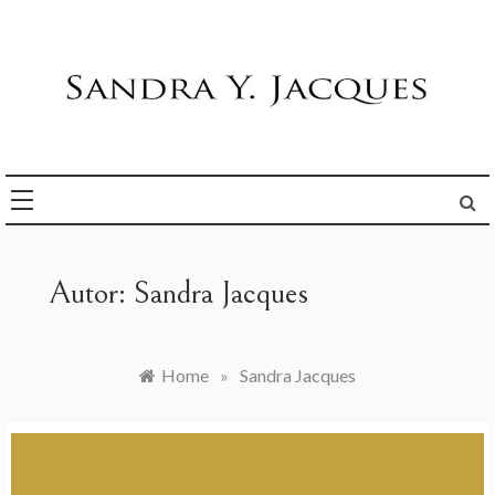
Skip
to
content
Die Welt im Blick
Sandra Y. Jacques
Autor:
Sandra Jacques
Home
»
Sandra Jacques