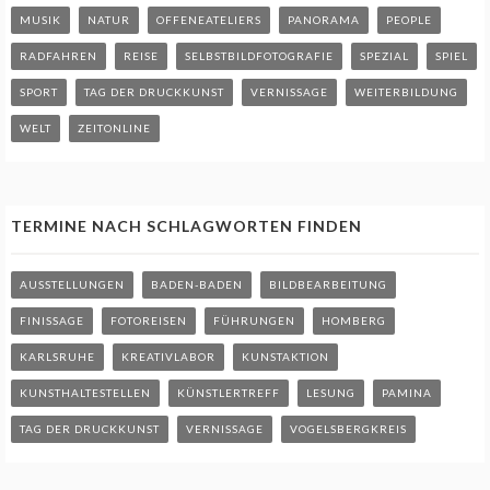
MUSIK
NATUR
OFFENEATELIERS
PANORAMA
PEOPLE
RADFAHREN
REISE
SELBSTBILDFOTOGRAFIE
SPEZIAL
SPIEL
SPORT
TAG DER DRUCKKUNST
VERNISSAGE
WEITERBILDUNG
WELT
ZEITONLINE
TERMINE NACH SCHLAGWORTEN FINDEN
AUSSTELLUNGEN
BADEN-BADEN
BILDBEARBEITUNG
FINISSAGE
FOTOREISEN
FÜHRUNGEN
HOMBERG
KARLSRUHE
KREATIVLABOR
KUNSTAKTION
KUNSTHALTESTELLEN
KÜNSTLERTREFF
LESUNG
PAMINA
TAG DER DRUCKKUNST
VERNISSAGE
VOGELSBERGKREIS