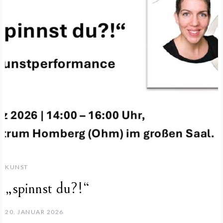
KUNST
„spinnst du?!“
20. JANUAR 2026