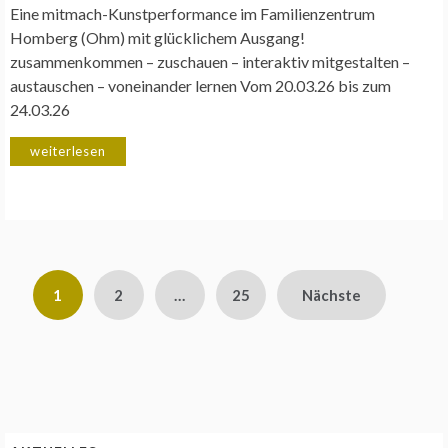
Eine mitmach-Kunstperformance im Familienzentrum
Homberg (Ohm) mit glücklichem Ausgang!
zusammenkommen – zuschauen – interaktiv mitgestalten –
austauschen – voneinander lernen Vom 20.03.26 bis zum
24.03.26
weiterlesen
Seitennummerierung
1
2
…
25
Nächste
der
Beiträge