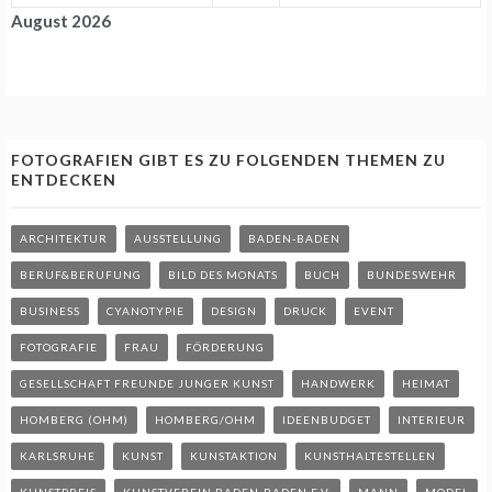
August 2026
FOTOGRAFIEN GIBT ES ZU FOLGENDEN THEMEN ZU
ENTDECKEN
ARCHITEKTUR
AUSSTELLUNG
BADEN-BADEN
BERUF&BERUFUNG
BILD DES MONATS
BUCH
BUNDESWEHR
BUSINESS
CYANOTYPIE
DESIGN
DRUCK
EVENT
FOTOGRAFIE
FRAU
FÖRDERUNG
GESELLSCHAFT FREUNDE JUNGER KUNST
HANDWERK
HEIMAT
HOMBERG (OHM)
HOMBERG/OHM
IDEENBUDGET
INTERIEUR
KARLSRUHE
KUNST
KUNSTAKTION
KUNSTHALTESTELLEN
KUNSTPREIS
KUNSTVEREIN BADEN-BADEN E.V.
MANN
MODEL