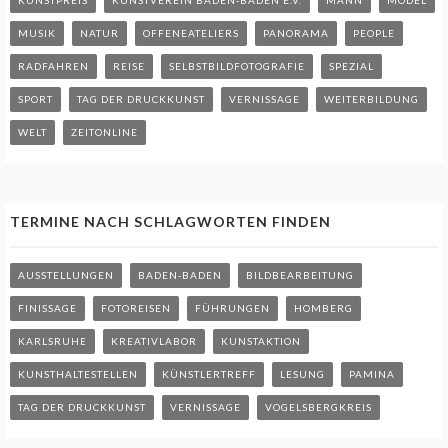
MUSIK
NATUR
OFFENEATELIERS
PANORAMA
PEOPLE
RADFAHREN
REISE
SELBSTBILDFOTOGRAFIE
SPEZIAL
SPORT
TAG DER DRUCKKUNST
VERNISSAGE
WEITERBILDUNG
WELT
ZEITONLINE
TERMINE NACH SCHLAGWORTEN FINDEN
AUSSTELLUNGEN
BADEN-BADEN
BILDBEARBEITUNG
FINISSAGE
FOTOREISEN
FÜHRUNGEN
HOMBERG
KARLSRUHE
KREATIVLABOR
KUNSTAKTION
KUNSTHALTESTELLEN
KÜNSTLERTREFF
LESUNG
PAMINA
TAG DER DRUCKKUNST
VERNISSAGE
VOGELSBERGKREIS