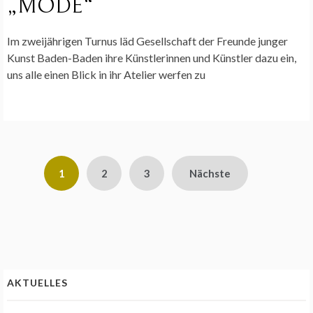
„MODE“
Im zweijährigen Turnus läd Gesellschaft der Freunde junger
Kunst Baden-Baden ihre Künstlerinnen und Künstler dazu ein,
uns alle einen Blick in ihr Atelier werfen zu
Seitennummerierung
1
2
3
Nächste
der
Beiträge
AKTUELLES