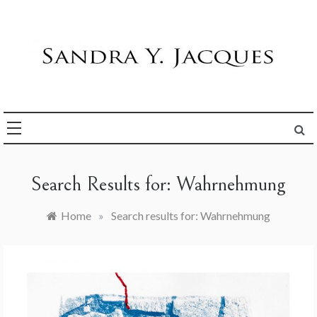
Skip
to
content
Die Welt im Blick
Sandra Y. Jacques
Search Results for:
Wahrnehmung
Home
»
Search results for: Wahrnehmung