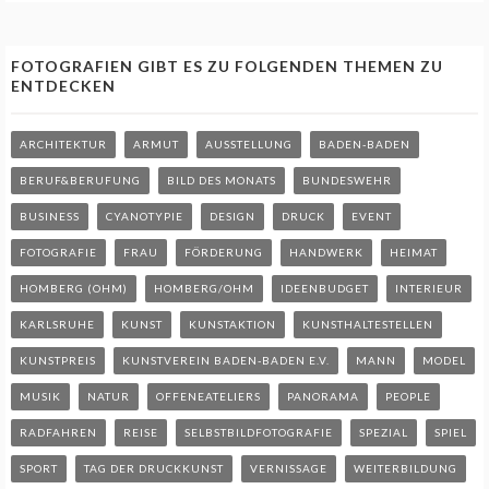
FOTOGRAFIEN GIBT ES ZU FOLGENDEN THEMEN ZU
ENTDECKEN
ARCHITEKTUR
ARMUT
AUSSTELLUNG
BADEN-BADEN
BERUF&BERUFUNG
BILD DES MONATS
BUNDESWEHR
BUSINESS
CYANOTYPIE
DESIGN
DRUCK
EVENT
FOTOGRAFIE
FRAU
FÖRDERUNG
HANDWERK
HEIMAT
HOMBERG (OHM)
HOMBERG/OHM
IDEENBUDGET
INTERIEUR
KARLSRUHE
KUNST
KUNSTAKTION
KUNSTHALTESTELLEN
KUNSTPREIS
KUNSTVEREIN BADEN-BADEN E.V.
MANN
MODEL
MUSIK
NATUR
OFFENEATELIERS
PANORAMA
PEOPLE
RADFAHREN
REISE
SELBSTBILDFOTOGRAFIE
SPEZIAL
SPIEL
SPORT
TAG DER DRUCKKUNST
VERNISSAGE
WEITERBILDUNG