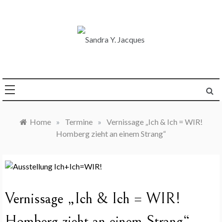
Skip
to
content
Die Welt im Blick
Sandra Y. Jacques
Home
»
Termine
»
Vernissage „Ich & Ich = WIR!
Homberg zieht an einem Strang“
Vernissage „Ich & Ich = WIR!
Homberg zieht an einem Strang“