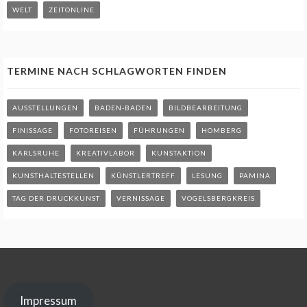
WELT
ZEITONLINE
TERMINE NACH SCHLAGWORTEN FINDEN
AUSSTELLUNGEN
BADEN-BADEN
BILDBEARBEITUNG
FINISSAGE
FOTOREISEN
FÜHRUNGEN
HOMBERG
KARLSRUHE
KREATIVLABOR
KUNSTAKTION
KUNSTHALTESTELLEN
KÜNSTLERTREFF
LESUNG
PAMINA
TAG DER DRUCKKUNST
VERNISSAGE
VOGELSBERGKREIS
Impressum