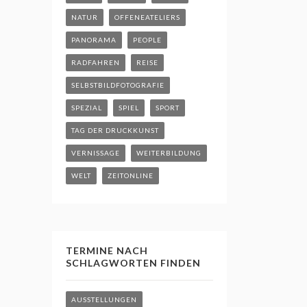
NATUR
OFFENEATELIERS
PANORAMA
PEOPLE
RADFAHREN
REISE
SELBSTBILDFOTOGRAFIE
SPEZIAL
SPIEL
SPORT
TAG DER DRUCKKUNST
VERNISSAGE
WEITERBILDUNG
WELT
ZEITONLINE
TERMINE NACH
SCHLAGWORTEN FINDEN
AUSSTELLUNGEN