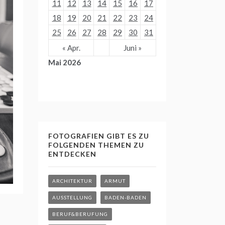
11
12
13
14
15
16
17
18
19
20
21
22
23
24
25
26
27
28
29
30
31
« Apr.
Juni »
Mai 2026
FOTOGRAFIEN GIBT ES ZU
FOLGENDEN THEMEN ZU
ENTDECKEN
ARCHITEKTUR
ARMUT
AUSSTELLUNG
BADEN-BADEN
BERUF&BERUFUNG