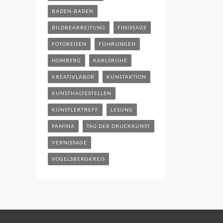
BADEN-BADEN
BILDBEARBEITUNG
FINISSAGE
FOTOREISEN
FÜHRUNGEN
HOMBERG
KARLSRUHE
KREATIVLABOR
KUNSTAKTION
KUNSTHALTESTELLEN
KÜNSTLERTREFF
LESUNG
PAMINA
TAG DER DRUCKKUNST
VERNISSAGE
VOGELSBERGKREIS