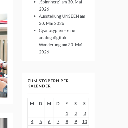
„Spinnherz“
am 30. Mai
2026
Ausstellung UNSEEN
am
30. Mai 2026
Cyanotypien – eine
analog digitale
Wanderung
am 30. Mai
2026
ZUM STÖBERN PER
KALENDER
M
D
M
D
F
S
S
1
2
3
4
5
6
7
8
9
10