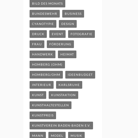
BILD DES MONATS
BUNDESWEHR
BUSINESS
CYANOTYPIE
DESIGN
DRUCK
EVENT
FOTOGRAFIE
FRAU
FÖRDERUNG
HANDWERK
HEIMAT
HOMBERG (OHM)
HOMBERG/OHM
IDEENBUDGET
INTERIEUR
KARLSRUHE
KUNST
KUNSTAKTION
KUNSTHALTESTELLEN
KUNSTPREIS
KUNSTVEREIN BADEN-BADEN E.V.
MANN
MODEL
MUSIK