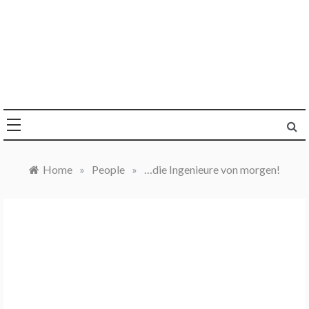
Skip
to
content
Die Welt im Blick
Sandra Y. Jacques
Home
»
People
»
…die Ingenieure von morgen!