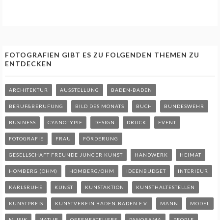
FOTOGRAFIEN GIBT ES ZU FOLGENDEN THEMEN ZU
ENTDECKEN
ARCHITEKTUR
AUSSTELLUNG
BADEN-BADEN
BERUF&BERUFUNG
BILD DES MONATS
BUCH
BUNDESWEHR
BUSINESS
CYANOTYPIE
DESIGN
DRUCK
EVENT
FOTOGRAFIE
FRAU
FÖRDERUNG
GESELLSCHAFT FREUNDE JUNGER KUNST
HANDWERK
HEIMAT
HOMBERG (OHM)
HOMBERG/OHM
IDEENBUDGET
INTERIEUR
KARLSRUHE
KUNST
KUNSTAKTION
KUNSTHALTESTELLEN
KUNSTPREIS
KUNSTVEREIN BADEN-BADEN E.V.
MANN
MODEL
MUSIK
NATUR
OFFENEATELIERS
PANORAMA
PEOPLE