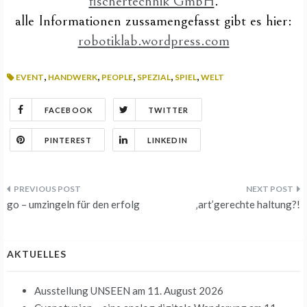
fischertechnik GmbH
.
alle Informationen zussamengefasst gibt es hier:
robotiklab.wordpress.com
,
,
,
,
,
EVENT
HANDWERK
PEOPLE
SPEZIAL
SPIEL
WELT
FACEBOOK
TWITTER
PINTEREST
LINKEDIN
Beitrags-
go – umzingeln für den erfolg
‚art’gerechte haltung?!
Navigation
AKTUELLES
Ausstellung UNSEEN
am 11. August 2026