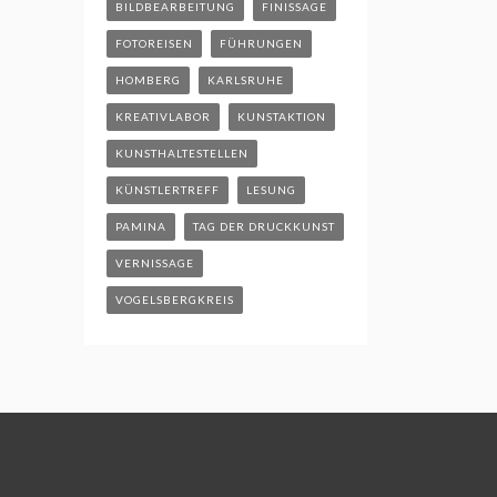
BILDBEARBEITUNG
FINISSAGE
FOTOREISEN
FÜHRUNGEN
HOMBERG
KARLSRUHE
KREATIVLABOR
KUNSTAKTION
KUNSTHALTESTELLEN
KÜNSTLERTREFF
LESUNG
PAMINA
TAG DER DRUCKKUNST
VERNISSAGE
VOGELSBERGKREIS