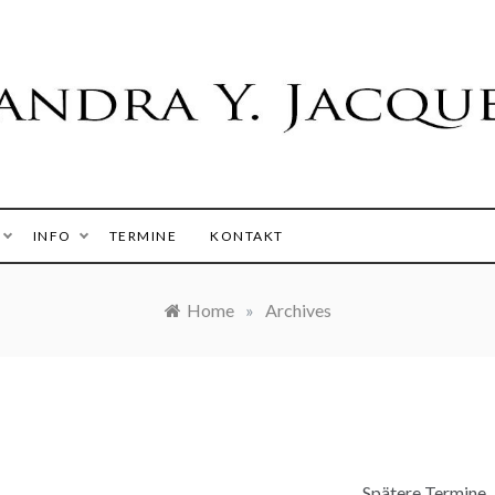
 Y. Jacques
INFO
TERMINE
KONTAKT
Home
»
Archives
Spätere Termine