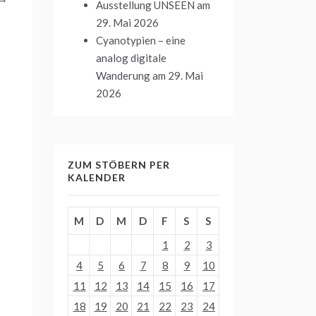
Ausstellung UNSEEN
am
29. Mai 2026
Cyanotypien – eine
analog digitale
Wanderung
am 29. Mai
2026
ZUM STÖBERN PER
KALENDER
M
D
M
D
F
S
S
1
2
3
4
5
6
7
8
9
10
11
12
13
14
15
16
17
18
19
20
21
22
23
24