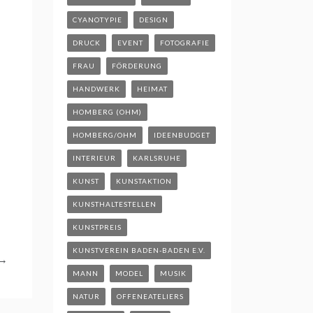
CYANOTYPIE
DESIGN
DRUCK
EVENT
FOTOGRAFIE
FRAU
FÖRDERUNG
HANDWERK
HEIMAT
HOMBERG (OHM)
HOMBERG/OHM
IDEENBUDGET
INTERIEUR
KARLSRUHE
KUNST
KUNSTAKTION
KUNSTHALTESTELLEN
KUNSTPREIS
KUNSTVEREIN BADEN-BADEN E.V.
→
MANN
MODEL
MUSIK
NATUR
OFFENEATELIERS