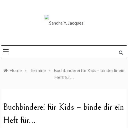
Skip
to
content
Die Welt im Blick
Sandra Y. Jacques
Home
»
Termine
»
Buchbinderei für Kids – binde dir ein
Heft für…
Buchbinderei für Kids – binde dir ein
Heft für…