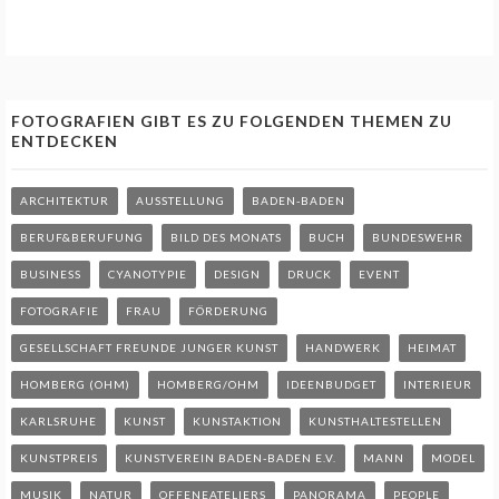
FOTOGRAFIEN GIBT ES ZU FOLGENDEN THEMEN ZU
ENTDECKEN
ARCHITEKTUR
AUSSTELLUNG
BADEN-BADEN
BERUF&BERUFUNG
BILD DES MONATS
BUCH
BUNDESWEHR
BUSINESS
CYANOTYPIE
DESIGN
DRUCK
EVENT
FOTOGRAFIE
FRAU
FÖRDERUNG
GESELLSCHAFT FREUNDE JUNGER KUNST
HANDWERK
HEIMAT
HOMBERG (OHM)
HOMBERG/OHM
IDEENBUDGET
INTERIEUR
KARLSRUHE
KUNST
KUNSTAKTION
KUNSTHALTESTELLEN
KUNSTPREIS
KUNSTVEREIN BADEN-BADEN E.V.
MANN
MODEL
MUSIK
NATUR
OFFENEATELIERS
PANORAMA
PEOPLE