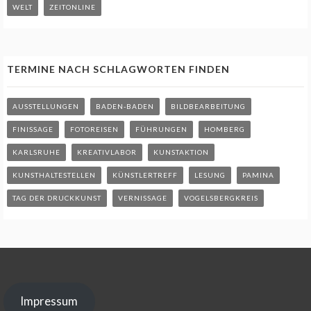
WELT
ZEITONLINE
TERMINE NACH SCHLAGWORTEN FINDEN
AUSSTELLUNGEN
BADEN-BADEN
BILDBEARBEITUNG
FINISSAGE
FOTOREISEN
FÜHRUNGEN
HOMBERG
KARLSRUHE
KREATIVLABOR
KUNSTAKTION
KUNSTHALTESTELLEN
KÜNSTLERTREFF
LESUNG
PAMINA
TAG DER DRUCKKUNST
VERNISSAGE
VOGELSBERGKREIS
Impressum