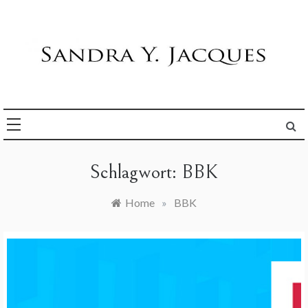
Skip
to
content
Die Welt im Blick
Sandra Y. Jacques
Schlagwort:
BBK
Home
»
BBK