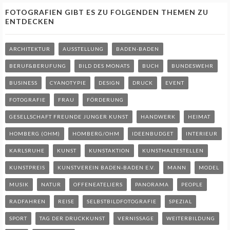
FOTOGRAFIEN GIBT ES ZU FOLGENDEN THEMEN ZU
ENTDECKEN
ARCHITEKTUR
AUSSTELLUNG
BADEN-BADEN
BERUF&BERUFUNG
BILD DES MONATS
BUCH
BUNDESWEHR
BUSINESS
CYANOTYPIE
DESIGN
DRUCK
EVENT
FOTOGRAFIE
FRAU
FÖRDERUNG
GESELLSCHAFT FREUNDE JUNGER KUNST
HANDWERK
HEIMAT
HOMBERG (OHM)
HOMBERG/OHM
IDEENBUDGET
INTERIEUR
KARLSRUHE
KUNST
KUNSTAKTION
KUNSTHALTESTELLEN
KUNSTPREIS
KUNSTVEREIN BADEN-BADEN E.V.
MANN
MODEL
MUSIK
NATUR
OFFENEATELIERS
PANORAMA
PEOPLE
RADFAHREN
REISE
SELBSTBILDFOTOGRAFIE
SPEZIAL
SPORT
TAG DER DRUCKKUNST
VERNISSAGE
WEITERBILDUNG