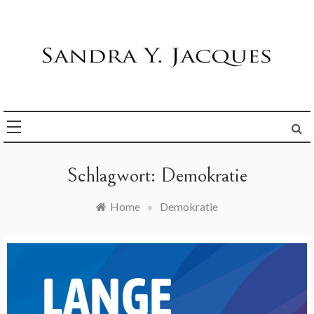
Skip
to
content
Die Welt im Blick
Sandra Y. Jacques
Schlagwort:
Demokratie
Home
»
Demokratie