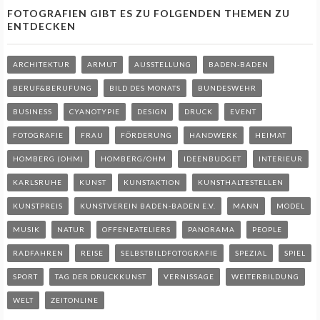
FOTOGRAFIEN GIBT ES ZU FOLGENDEN THEMEN ZU
ENTDECKEN
ARCHITEKTUR
ARMUT
AUSSTELLUNG
BADEN-BADEN
BERUF&BERUFUNG
BILD DES MONATS
BUNDESWEHR
BUSINESS
CYANOTYPIE
DESIGN
DRUCK
EVENT
FOTOGRAFIE
FRAU
FÖRDERUNG
HANDWERK
HEIMAT
HOMBERG (OHM)
HOMBERG/OHM
IDEENBUDGET
INTERIEUR
KARLSRUHE
KUNST
KUNSTAKTION
KUNSTHALTESTELLEN
KUNSTPREIS
KUNSTVEREIN BADEN-BADEN E.V.
MANN
MODEL
MUSIK
NATUR
OFFENEATELIERS
PANORAMA
PEOPLE
RADFAHREN
REISE
SELBSTBILDFOTOGRAFIE
SPEZIAL
SPIEL
SPORT
TAG DER DRUCKKUNST
VERNISSAGE
WEITERBILDUNG
WELT
ZEITONLINE