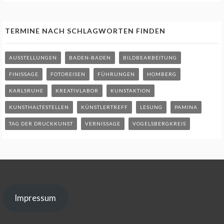
TERMINE NACH SCHLAGWORTEN FINDEN
AUSSTELLUNGEN
BADEN-BADEN
BILDBEARBEITUNG
FINISSAGE
FOTOREISEN
FÜHRUNGEN
HOMBERG
KARLSRUHE
KREATIVLABOR
KUNSTAKTION
KUNSTHALTESTELLEN
KÜNSTLERTREFF
LESUNG
PAMINA
TAG DER DRUCKKUNST
VERNISSAGE
VOGELSBERGKREIS
Impressum