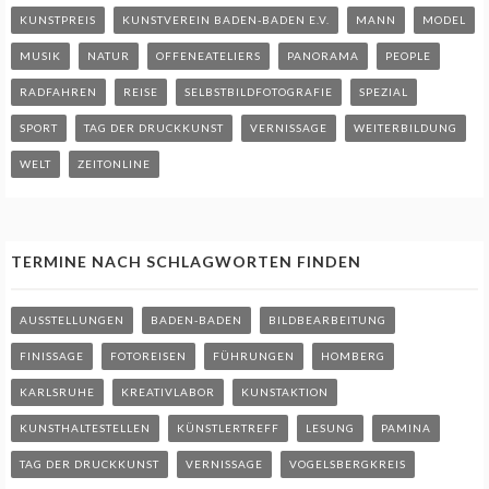
KUNSTPREIS
KUNSTVEREIN BADEN-BADEN E.V.
MANN
MODEL
MUSIK
NATUR
OFFENEATELIERS
PANORAMA
PEOPLE
RADFAHREN
REISE
SELBSTBILDFOTOGRAFIE
SPEZIAL
SPORT
TAG DER DRUCKKUNST
VERNISSAGE
WEITERBILDUNG
WELT
ZEITONLINE
TERMINE NACH SCHLAGWORTEN FINDEN
AUSSTELLUNGEN
BADEN-BADEN
BILDBEARBEITUNG
FINISSAGE
FOTOREISEN
FÜHRUNGEN
HOMBERG
KARLSRUHE
KREATIVLABOR
KUNSTAKTION
KUNSTHALTESTELLEN
KÜNSTLERTREFF
LESUNG
PAMINA
TAG DER DRUCKKUNST
VERNISSAGE
VOGELSBERGKREIS