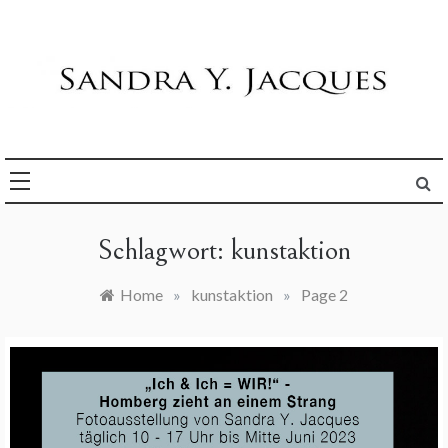
Skip
to
content
Die Welt im Blick
Sandra Y. Jacques
Schlagwort:
kunstaktion
Home
»
kunstaktion
»
Page 2