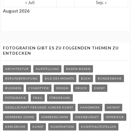
« Juli
Sep. »
August 2026
FOTOGRAFIEN GIBT ES ZU FOLGENDEN THEMEN ZU
ENTDECKEN
ARCHITEKTUR
AUSSTELLUNG
BADEN-BADEN
BERUF&BERUFUNG
BILD DES MONATS
BUCH
BUNDESWEHR
BUSINESS
CYANOTYPIE
DESIGN
DRUCK
EVENT
FOTOGRAFIE
FRAU
FÖRDERUNG
GESELLSCHAFT FREUNDE JUNGER KUNST
HANDWERK
HEIMAT
HOMBERG (OHM)
HOMBERG/OHM
IDEENBUDGET
INTERIEUR
KARLSRUHE
KUNST
KUNSTAKTION
KUNSTHALTESTELLEN