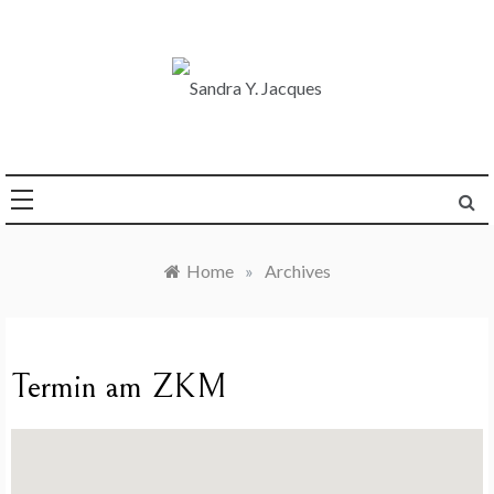
Skip
to
content
Die Welt im Blick
Sandra Y. Jacques
Home
»
Archives
Termin am
ZKM