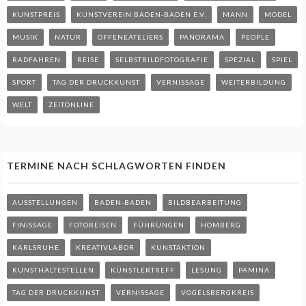
KUNSTPREIS
KUNSTVEREIN BADEN-BADEN E.V.
MANN
MODEL
MUSIK
NATUR
OFFENEATELIERS
PANORAMA
PEOPLE
RADFAHREN
REISE
SELBSTBILDFOTOGRAFIE
SPEZIAL
SPIEL
SPORT
TAG DER DRUCKKUNST
VERNISSAGE
WEITERBILDUNG
WELT
ZEITONLINE
TERMINE NACH SCHLAGWORTEN FINDEN
AUSSTELLUNGEN
BADEN-BADEN
BILDBEARBEITUNG
FINISSAGE
FOTOREISEN
FÜHRUNGEN
HOMBERG
KARLSRUHE
KREATIVLABOR
KUNSTAKTION
KUNSTHALTESTELLEN
KÜNSTLERTREFF
LESUNG
PAMINA
TAG DER DRUCKKUNST
VERNISSAGE
VOGELSBERGKREIS