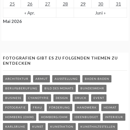
25
26
27
28
29
30
31
« Apr.
Juni »
Mai 2026
FOTOGRAFIEN GIBT ES ZU FOLGENDEN THEMEN ZU
ENTDECKEN
ARCHITEKTUR
ARMUT
AUSSTELLUNG
BADEN-BADEN
BERUF&BERUFUNG
BILD DES MONATS
BUNDESWEHR
BUSINESS
CYANOTYPIE
DESIGN
DRUCK
EVENT
FOTOGRAFIE
FRAU
FÖRDERUNG
HANDWERK
HEIMAT
HOMBERG (OHM)
HOMBERG/OHM
IDEENBUDGET
INTERIEUR
KARLSRUHE
KUNST
KUNSTAKTION
KUNSTHALTESTELLEN