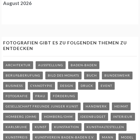
August 2026
FOTOGRAFIEN GIBT ES ZU FOLGENDEN THEMEN ZU
ENTDECKEN
ARCHITEKTUR
AUSSTELLUNG
BADEN-BADEN
BERUF&BERUFUNG
BILD DES MONATS
BUCH
BUNDESWEHR
BUSINESS
CYANOTYPIE
DESIGN
DRUCK
EVENT
FOTOGRAFIE
FRAU
FÖRDERUNG
GESELLSCHAFT FREUNDE JUNGER KUNST
HANDWERK
HEIMAT
HOMBERG (OHM)
HOMBERG/OHM
IDEENBUDGET
INTERIEUR
KARLSRUHE
KUNST
KUNSTAKTION
KUNSTHALTESTELLEN
KUNSTPREIS
KUNSTVEREIN BADEN-BADEN E.V.
MANN
MODEL