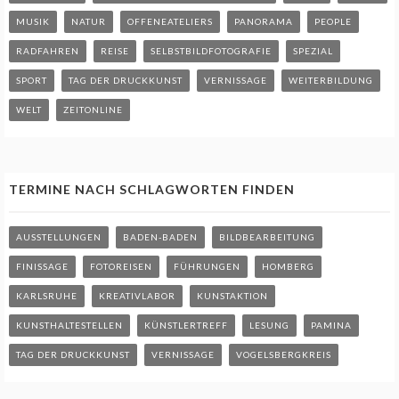
MUSIK
NATUR
OFFENEATELIERS
PANORAMA
PEOPLE
RADFAHREN
REISE
SELBSTBILDFOTOGRAFIE
SPEZIAL
SPORT
TAG DER DRUCKKUNST
VERNISSAGE
WEITERBILDUNG
WELT
ZEITONLINE
TERMINE NACH SCHLAGWORTEN FINDEN
AUSSTELLUNGEN
BADEN-BADEN
BILDBEARBEITUNG
FINISSAGE
FOTOREISEN
FÜHRUNGEN
HOMBERG
KARLSRUHE
KREATIVLABOR
KUNSTAKTION
KUNSTHALTESTELLEN
KÜNSTLERTREFF
LESUNG
PAMINA
TAG DER DRUCKKUNST
VERNISSAGE
VOGELSBERGKREIS