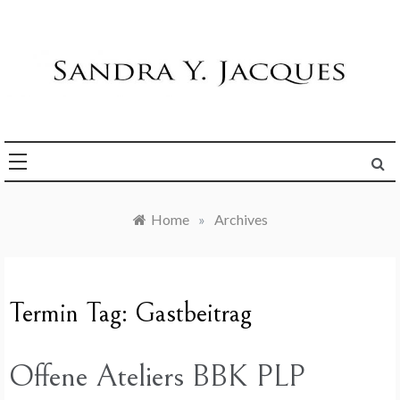
Skip
to
content
Die Welt im Blick
Sandra Y. Jacques
Home
»
Archives
Termin Tag:
Gastbeitrag
Offene Ateliers BBK PLP