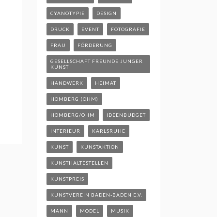
CYANOTYPIE
DESIGN
DRUCK
EVENT
FOTOGRAFIE
FRAU
FÖRDERUNG
GESELLSCHAFT FREUNDE JUNGER
KUNST
HANDWERK
HEIMAT
HOMBERG (OHM)
HOMBERG/OHM
IDEENBUDGET
INTERIEUR
KARLSRUHE
KUNST
KUNSTAKTION
KUNSTHALTESTELLEN
KUNSTPREIS
KUNSTVEREIN BADEN-BADEN E.V.
MANN
MODEL
MUSIK