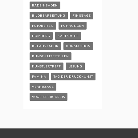
BADEN-BADEN
BILDBEARBEITUNG
FINISSAGE
FOTOREISEN
FÜHRUNGEN
HOMBERG
KARLSRUHE
KREATIVLABOR
KUNSTAKTION
KUNSTHALTESTELLEN
KÜNSTLERTREFF
LESUNG
PAMINA
TAG DER DRUCKKUNST
VERNISSAGE
VOGELSBERGKREIS