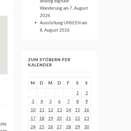
analog digitale
Wanderung
am 7. August
2026
Ausstellung UNSEEN
am
8. August 2026
ZUM STÖBERN PER
KALENDER
M
D
M
D
F
S
S
1
2
3
4
5
6
7
8
9
10
11
12
13
14
15
16
17
18
19
20
21
22
23
rste
24
25
26
27
28
29
30
nzen