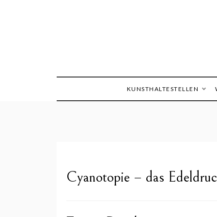
Skip
to
content
Die Welt im Blick
Sandra
KUNSTHALTESTELLEN
Cyanotopie – das Edeldruc