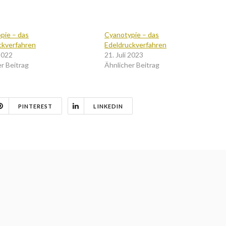
pie – das
Cyanotypie – das
ckverfahren
Edeldruckverfahren
 2022
21. Juli 2023
r Beitrag
Ähnlicher Beitrag
PINTEREST
LINKEDIN