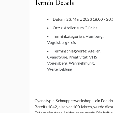
Termin Details
Datum:
23. März 2023 18:00
–
20:
Ort:
> Atelier zum Glück <
Terminkategorien:
Homberg
,
Vogelsbergkreis
Terminschlagworte:
Atelier
,
Cyanotypie
,
Kreativität
,
VHS
Vogelsberg
,
Wahrnehmung
,
Weiterbildung
Cyanotypie-Schnupperworkshop – ein Edeldru
Bereits 1842, also vor 180 Jahren, wurde dies
Fotografin Anna Atkins angewandt. Die briti