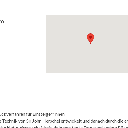
00
ckverfahren für Einsteiger*innen
e Technik von Sir John Herschel entwickelt und danach durch die e
sche Naturwissenschaftlerin dokumentierte Farne und andere Pfla