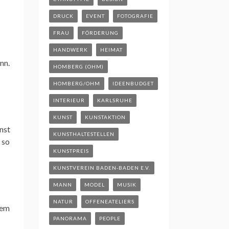
DRUCK
EVENT
FOTOGRAFIE
FRAU
FÖRDERUNG
HANDWERK
HEIMAT
nn.
HOMBERG (OHM)
HOMBERG/OHM
IDEENBUDGET
INTERIEUR
KARLSRUHE
KUNST
KUNSTAKTION
nst
KUNSTHALTESTELLEN
 so
KUNSTPREIS
KUNSTVEREIN BADEN-BADEN E.V.
MANN
MODEL
MUSIK
NATUR
OFFENEATELIERS
nem
PANORAMA
PEOPLE