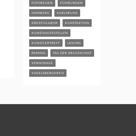
FOTOREISEN
FÜHRUNGEN
HOMBERG
KARLSRUHE
KREATIVLABOR
KUNSTAKTION
KUNSTHALTESTELLEN
KÜNSTLERTREFF
LESUNG
PAMINA
TAG DER DRUCKKUNST
VERNISSAGE
VOGELSBERGKREIS