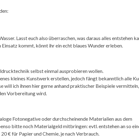
den:
 Wasser. Lasst euch also überraschen, was daraus alles entstehen ka
Einsatz kommt, könnt ihr ein echt blaues Wunder erleben.
eldrucktechnik selbst einmal ausprobieren wollen.
genes kleines Kunstwerk erstellen, jedoch fängt bekanntlich alle Ku
e will ich ihnen hier gerne anhand praktischer Beispiele vermitteln,
den Vorbereitung wird.
aloge Fotonegative oder durchscheinende Materialien aus dem
nso bitte noch Materialgeld mitbringen: evtl. entstehen an so ei
 20 € für Papier und Chemie, je nach Verbrauch.