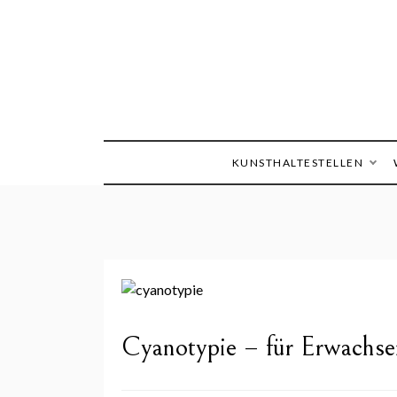
Skip
to
content
Die Welt im Blick
Sandra
KUNSTHALTESTELLEN
Cyanotypie – für Erwachse