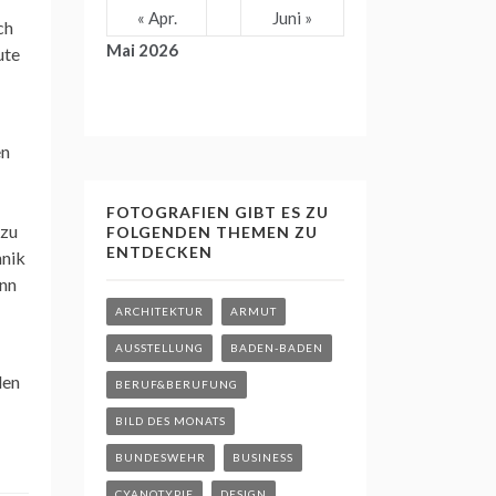
« Apr.
Juni »
ch
Mai 2026
ute
en
FOTOGRAFIEN GIBT ES ZU
 zu
FOLGENDEN THEMEN ZU
ENTDECKEN
hnik
ann
ARCHITEKTUR
ARMUT
AUSSTELLUNG
BADEN-BADEN
len
BERUF&BERUFUNG
BILD DES MONATS
BUNDESWEHR
BUSINESS
CYANOTYPIE
DESIGN