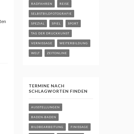
RADFAHREN
REISE
SELBSTBILDFOTOGRAFIE
ten
SPEZIAL
SPIEL
SPORT
TAG DER DRUCKKUNST
VERNISSAGE
WEITERBILDUNG
WELT
ZEITONLINE
TERMINE NACH
SCHLAGWORTEN FINDEN
AUSSTELLUNGEN
BADEN-BADEN
BILDBEARBEITUNG
FINISSAGE