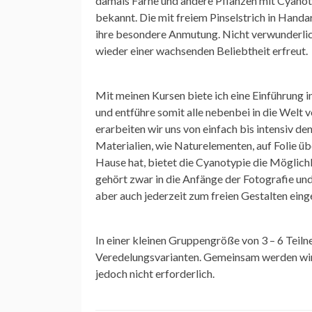
damals Farne und andere Pflanzen mit Cyanot
bekannt. Die mit freiem Pinselstrich in Handa
ihre besondere Anmutung. Nicht verwunderlich
wieder einer wachsenden Beliebtheit erfreut.
Mit meinen Kursen biete ich eine Einführung 
und entführe somit alle nebenbei in die Welt
erarbeiten wir uns von einfach bis intensiv d
Materialien, wie Naturelementen, auf Folie ü
Hause hat, bietet die Cyanotypie die Möglichk
gehört zwar in die Anfänge der Fotografie und
aber auch jederzeit zum freien Gestalten ein
In einer kleinen Gruppengröße von 3 – 6 Teil
Veredelungsvarianten. Gemeinsam werden wir 
jedoch nicht erforderlich.