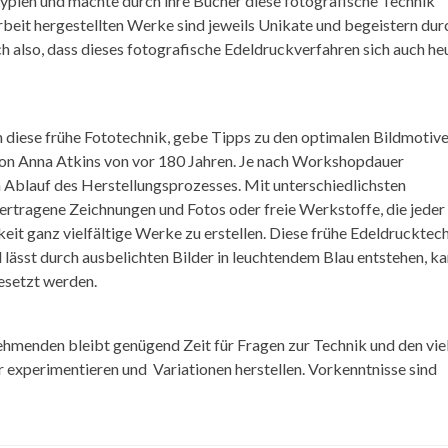
ypien und machte durch ihre Bücher diese fotografische Technik
rbeit hergestellten Werke sind jeweils Unikate und begeistern dur
 also, dass dieses fotografische Edeldruckverfahren sich auch he
in diese frühe Fototechnik, gebe Tipps zu den optimalen Bildmotiv
 von Anna Atkins von vor 180 Jahren. Je nach Workshopdauer
en Ablauf des Herstellungsprozesses. Mit unterschiedlichsten
bertragene Zeichnungen und Fotos oder freie Werkstoffe, die jeder
eit ganz vielfältige Werke zu erstellen. Diese frühe Edeldrucktec
 lässt durch ausbelichten Bilder in leuchtendem Blau entstehen, k
gesetzt werden.
nehmenden bleibt genügend Zeit für Fragen zur Technik und den vie
experimentieren und Variationen herstellen. Vorkenntnisse sind