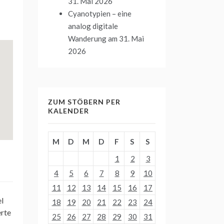
31. Mai 2026
Cyanotypien – eine
analog digitale
Wanderung
am 31. Mai
2026
ZUM STÖBERN PER
KALENDER
M
D
M
D
F
S
S
1
2
3
4
5
6
7
8
9
10
11
12
13
14
15
16
17
l
18
19
20
21
22
23
24
erte
25
26
27
28
29
30
31