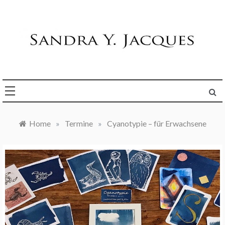
Skip
to
content
Die Welt im Blick
Sandra Y. Jacques
Home
»
Termine
»
Cyanotypie – für Erwachsene