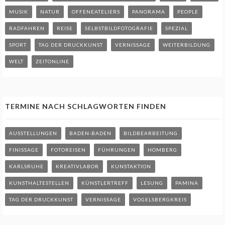
MUSIK
NATUR
OFFENEATELIERS
PANORAMA
PEOPLE
RADFAHREN
REISE
SELBSTBILDFOTOGRAFIE
SPEZIAL
SPORT
TAG DER DRUCKKUNST
VERNISSAGE
WEITERBILDUNG
WELT
ZEITONLINE
TERMINE NACH SCHLAGWORTEN FINDEN
AUSSTELLUNGEN
BADEN-BADEN
BILDBEARBEITUNG
FINISSAGE
FOTOREISEN
FÜHRUNGEN
HOMBERG
KARLSRUHE
KREATIVLABOR
KUNSTAKTION
KUNSTHALTESTELLEN
KÜNSTLERTREFF
LESUNG
PAMINA
TAG DER DRUCKKUNST
VERNISSAGE
VOGELSBERGKREIS