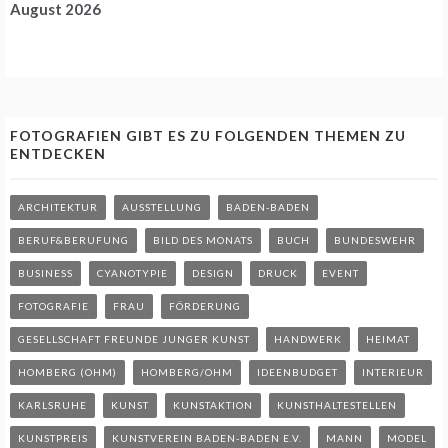
August 2026
FOTOGRAFIEN GIBT ES ZU FOLGENDEN THEMEN ZU
ENTDECKEN
ARCHITEKTUR
AUSSTELLUNG
BADEN-BADEN
BERUF&BERUFUNG
BILD DES MONATS
BUCH
BUNDESWEHR
BUSINESS
CYANOTYPIE
DESIGN
DRUCK
EVENT
FOTOGRAFIE
FRAU
FÖRDERUNG
GESELLSCHAFT FREUNDE JUNGER KUNST
HANDWERK
HEIMAT
HOMBERG (OHM)
HOMBERG/OHM
IDEENBUDGET
INTERIEUR
KARLSRUHE
KUNST
KUNSTAKTION
KUNSTHALTESTELLEN
KUNSTPREIS
KUNSTVEREIN BADEN-BADEN E.V.
MANN
MODEL