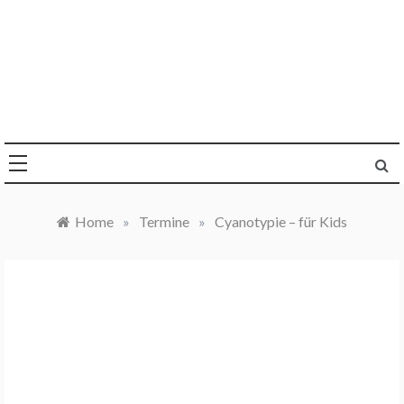
Skip
to
content
Die Welt im Blick
Sandra Y. Jacques
Home
»
Termine
»
Cyanotypie – für Kids