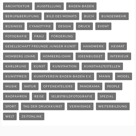
ARCHITEKTUR
AUSSTELLUNG
BADEN-BADEN
BERUF&BERUFUNG
BILD DES MONATS
BUCH
BUNDESWEHR
BUSINESS
CYANOTYPIE
DESIGN
DRUCK
EVENT
FOTOGRAFIE
FRAU
FÖRDERUNG
GESELLSCHAFT FREUNDE JUNGER KUNST
HANDWERK
HEIMAT
HOMBERG (OHM)
HOMBERG/OHM
IDEENBUDGET
INTERIEUR
KARLSRUHE
KUNST
KUNSTAKTION
KUNSTHALTESTELLEN
KUNSTPREIS
KUNSTVEREIN BADEN-BADEN E.V.
MANN
MODEL
MUSIK
NATUR
OFFENEATELIERS
PANORAMA
PEOPLE
RADFAHREN
REISE
SELBSTBILDFOTOGRAFIE
SPEZIAL
SPORT
TAG DER DRUCKKUNST
VERNISSAGE
WEITERBILDUNG
WELT
ZEITONLINE