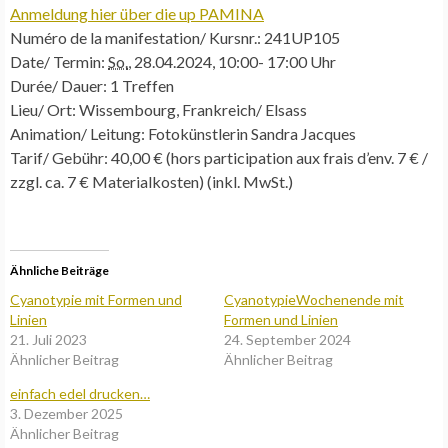
Anmeldung hier über die up PAMINA
Numéro de la manifestation/ Kursnr.:
241UP105
Date/ Termin:
So.
, 28.04.2024, 10:00- 17:00 Uhr
Durée/ Dauer:
1 Treffen
Lieu/ Ort:
Wissembourg, Frankreich/ Elsass
Animation/ Leitung:
Fotokünstlerin Sandra Jacques
Tarif/ Gebühr:
40,00 € (hors participation aux frais d’env. 7 € /
zzgl. ca. 7 € Materialkosten) (inkl. MwSt.)
Ähnliche Beiträge
Cyanotypie mit Formen und
CyanotypieWochenende mit
Linien
Formen und Linien
21. Juli 2023
24. September 2024
Ähnlicher Beitrag
Ähnlicher Beitrag
einfach edel drucken…
3. Dezember 2025
Ähnlicher Beitrag