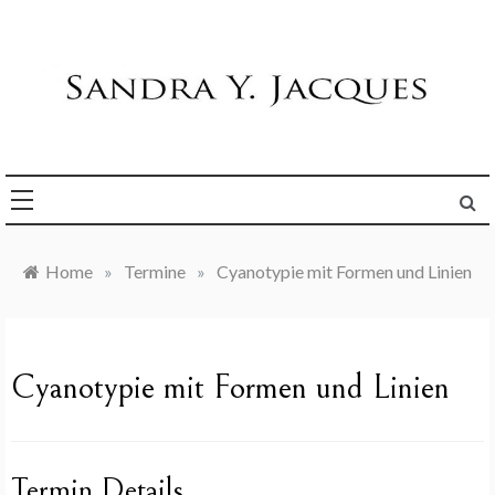
Skip
to
content
Die Welt im Blick
Sandra Y. Jacques
Home
»
Termine
»
Cyanotypie mit Formen und Linien
Cyanotypie mit Formen und Linien
Termin Details