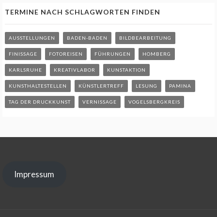
TERMINE NACH SCHLAGWORTEN FINDEN
AUSSTELLUNGEN
BADEN-BADEN
BILDBEARBEITUNG
FINISSAGE
FOTOREISEN
FÜHRUNGEN
HOMBERG
KARLSRUHE
KREATIVLABOR
KUNSTAKTION
KUNSTHALTESTELLEN
KÜNSTLERTREFF
LESUNG
PAMINA
TAG DER DRUCKKUNST
VERNISSAGE
VOGELSBERGKREIS
Impressum