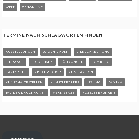
WELT
ZEITONLINE
TERMINE NACH SCHLAGWORTEN FINDEN
AUSSTELLUNGEN
BADEN-BADEN
BILDBEARBEITUNG
FINISSAGE
FOTOREISEN
FÜHRUNGEN
HOMBERG
KARLSRUHE
KREATIVLABOR
KUNSTAKTION
KUNSTHALTESTELLEN
KÜNSTLERTREFF
LESUNG
PAMINA
TAG DER DRUCKKUNST
VERNISSAGE
VOGELSBERGKREIS
Impressum