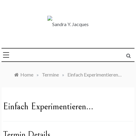
Skip
to
content
Die Welt im Blick
Sandra Y. Jacques
Home
»
Termine
»
Einfach Experimentieren…
Einfach Experimentieren…
Termin Details