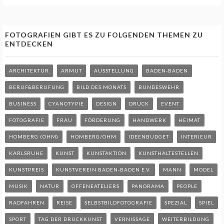
FOTOGRAFIEN GIBT ES ZU FOLGENDEN THEMEN ZU
ENTDECKEN
ARCHITEKTUR
ARMUT
AUSSTELLUNG
BADEN-BADEN
BERUF&BERUFUNG
BILD DES MONATS
BUNDESWEHR
BUSINESS
CYANOTYPIE
DESIGN
DRUCK
EVENT
FOTOGRAFIE
FRAU
FÖRDERUNG
HANDWERK
HEIMAT
HOMBERG (OHM)
HOMBERG/OHM
IDEENBUDGET
INTERIEUR
KARLSRUHE
KUNST
KUNSTAKTION
KUNSTHALTESTELLEN
KUNSTPREIS
KUNSTVEREIN BADEN-BADEN E.V.
MANN
MODEL
MUSIK
NATUR
OFFENEATELIERS
PANORAMA
PEOPLE
RADFAHREN
REISE
SELBSTBILDFOTOGRAFIE
SPEZIAL
SPIEL
SPORT
TAG DER DRUCKKUNST
VERNISSAGE
WEITERBILDUNG