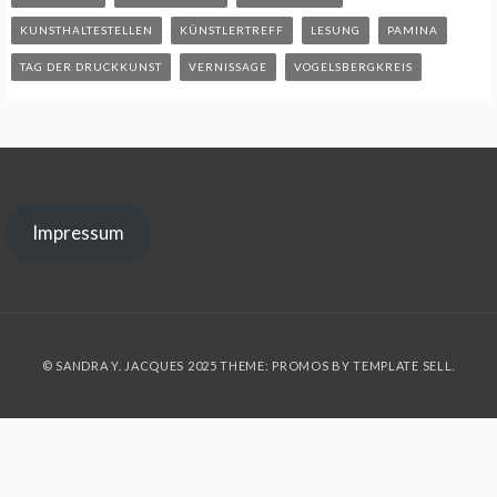
KUNSTHALTESTELLEN
KÜNSTLERTREFF
LESUNG
PAMINA
TAG DER DRUCKKUNST
VERNISSAGE
VOGELSBERGKREIS
Impressum
© SANDRA Y. JACQUES 2025 THEME: PROMOS BY
TEMPLATE SELL
.