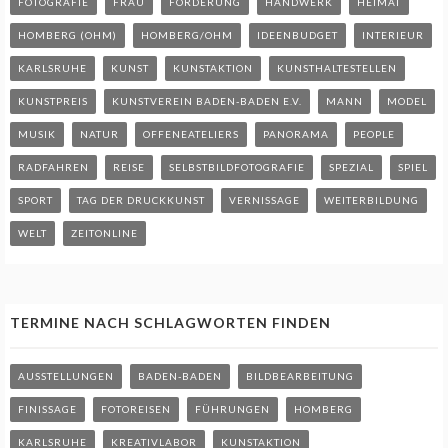
FOTOGRAFIE
FRAU
FÖRDERUNG
HANDWERK
HEIMAT
HOMBERG (OHM)
HOMBERG/OHM
IDEENBUDGET
INTERIEUR
KARLSRUHE
KUNST
KUNSTAKTION
KUNSTHALTESTELLEN
KUNSTPREIS
KUNSTVEREIN BADEN-BADEN E.V.
MANN
MODEL
MUSIK
NATUR
OFFENEATELIERS
PANORAMA
PEOPLE
RADFAHREN
REISE
SELBSTBILDFOTOGRAFIE
SPEZIAL
SPIEL
SPORT
TAG DER DRUCKKUNST
VERNISSAGE
WEITERBILDUNG
WELT
ZEITONLINE
TERMINE NACH SCHLAGWORTEN FINDEN
AUSSTELLUNGEN
BADEN-BADEN
BILDBEARBEITUNG
FINISSAGE
FOTOREISEN
FÜHRUNGEN
HOMBERG
KARLSRUHE
KREATIVLABOR
KUNSTAKTION