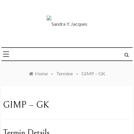
Skip
to
content
Die Welt im Blick
Sandra Y. Jacques
Home
»
Termine
»
GIMP – GK
GIMP – GK
Termin Details