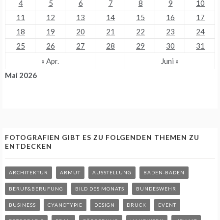
4
5
6
7
8
9
10
11
12
13
14
15
16
17
18
19
20
21
22
23
24
25
26
27
28
29
30
31
« Apr.
Juni »
Mai 2026
FOTOGRAFIEN GIBT ES ZU FOLGENDEN THEMEN ZU
ENTDECKEN
ARCHITEKTUR
ARMUT
AUSSTELLUNG
BADEN-BADEN
BERUF&BERUFUNG
BILD DES MONATS
BUNDESWEHR
BUSINESS
CYANOTYPIE
DESIGN
DRUCK
EVENT