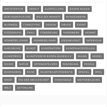
ARCHITEKTUR
ARMUT
AUSSTELLUNG
BADEN-BADEN
BERUF&BERUFUNG
BILD DES MONATS
BUNDESWEHR
BUSINESS
CYANOTYPIE
DESIGN
DRUCK
EVENT
FOTOGRAFIE
FRAU
FÖRDERUNG
HANDWERK
HEIMAT
HOMBERG (OHM)
HOMBERG/OHM
IDEENBUDGET
INTERIEUR
KARLSRUHE
KUNST
KUNSTAKTION
KUNSTHALTESTELLEN
KUNSTPREIS
KUNSTVEREIN BADEN-BADEN E.V.
MANN
MODEL
MUSIK
NATUR
OFFENEATELIERS
PANORAMA
PEOPLE
RADFAHREN
REISE
SELBSTBILDFOTOGRAFIE
SPEZIAL
SPIEL
SPORT
TAG DER DRUCKKUNST
VERNISSAGE
WEITERBILDUNG
WELT
ZEITONLINE