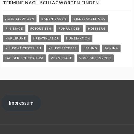
TERMINE NACH SCHLAGWORTEN FINDEN
AUSSTELLUNGEN
BADEN-BADEN
BILDBEARBEITUNG
FINISSAGE
FOTOREISEN
FÜHRUNGEN
HOMBERG
KARLSRUHE
KREATIVLABOR
KUNSTAKTION
KUNSTHALTESTELLEN
KÜNSTLERTREFF
LESUNG
PAMINA
TAG DER DRUCKKUNST
VERNISSAGE
VOGELSBERGKREIS
Impressum