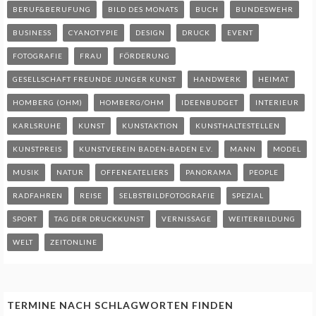
BERUF&BERUFUNG
BILD DES MONATS
BUCH
BUNDESWEHR
BUSINESS
CYANOTYPIE
DESIGN
DRUCK
EVENT
FOTOGRAFIE
FRAU
FÖRDERUNG
GESELLSCHAFT FREUNDE JUNGER KUNST
HANDWERK
HEIMAT
HOMBERG (OHM)
HOMBERG/OHM
IDEENBUDGET
INTERIEUR
KARLSRUHE
KUNST
KUNSTAKTION
KUNSTHALTESTELLEN
KUNSTPREIS
KUNSTVEREIN BADEN-BADEN E.V.
MANN
MODEL
MUSIK
NATUR
OFFENEATELIERS
PANORAMA
PEOPLE
RADFAHREN
REISE
SELBSTBILDFOTOGRAFIE
SPEZIAL
SPORT
TAG DER DRUCKKUNST
VERNISSAGE
WEITERBILDUNG
WELT
ZEITONLINE
TERMINE NACH SCHLAGWORTEN FINDEN