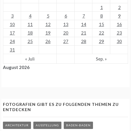
1
2
3
4
5
6
7
8
9
10
11
12
13
14
15
16
17
18
19
20
21
22
23
24
25
26
27
28
29
30
31
« Juli
Sep. »
August 2026
FOTOGRAFIEN GIBT ES ZU FOLGENDEN THEMEN ZU
ENTDECKEN
ARCHITEKTUR
AUSSTELLUNG
BADEN-BADEN