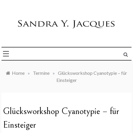
Skip
to
content
Die Welt im Blick
Sandra Y. Jacques
Home
»
Termine
»
Glücksworkshop Cyanotypie – für
Einsteiger
Glücksworkshop Cyanotypie – für
Einsteiger