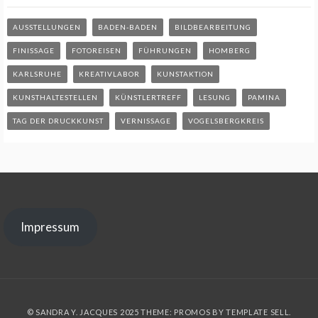
AUSSTELLUNGEN
BADEN-BADEN
BILDBEARBEITUNG
FINISSAGE
FOTOREISEN
FÜHRUNGEN
HOMBERG
KARLSRUHE
KREATIVLABOR
KUNSTAKTION
KUNSTHALTESTELLEN
KÜNSTLERTREFF
LESUNG
PAMINA
TAG DER DRUCKKUNST
VERNISSAGE
VOGELSBERGKREIS
Impressum
© SANDRA Y. JACQUES 2025 THEME: PROMOS BY
TEMPLATE SELL
.