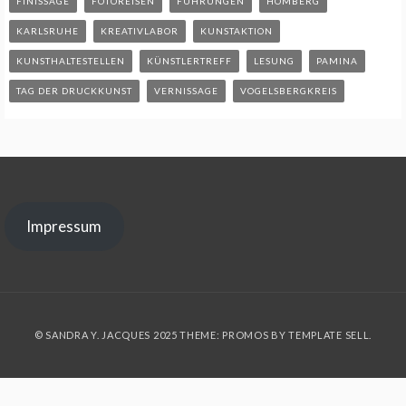
FINISSAGE
FOTOREISEN
FÜHRUNGEN
HOMBERG
KARLSRUHE
KREATIVLABOR
KUNSTAKTION
KUNSTHALTESTELLEN
KÜNSTLERTREFF
LESUNG
PAMINA
TAG DER DRUCKKUNST
VERNISSAGE
VOGELSBERGKREIS
Impressum
© SANDRA Y. JACQUES 2025 THEME: PROMOS BY
TEMPLATE SELL
.