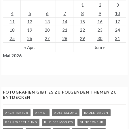
1
2
3
4
5
6
7
8
9
10
11
12
13
14
15
16
17
18
19
20
21
22
23
24
25
26
27
28
29
30
31
« Apr.
Juni »
Mai 2026
FOTOGRAFIEN GIBT ES ZU FOLGENDEN THEMEN ZU
ENTDECKEN
ARCHITEKTUR
ARMUT
AUSSTELLUNG
BADEN-BADEN
BERUF&BERUFUNG
BILD DES MONATS
BUNDESWEHR