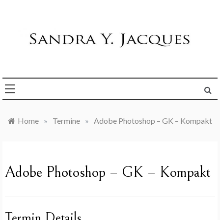
Skip
to
content
Die Welt im Blick
Sandra Y. Jacques
Home
»
Termine
»
Adobe Photoshop – GK – Kompakt
Adobe Photoshop – GK – Kompakt
Termin Details