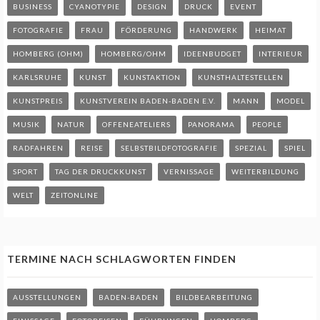
BUSINESS
CYANOTYPIE
DESIGN
DRUCK
EVENT
FOTOGRAFIE
FRAU
FÖRDERUNG
HANDWERK
HEIMAT
HOMBERG (OHM)
HOMBERG/OHM
IDEENBUDGET
INTERIEUR
KARLSRUHE
KUNST
KUNSTAKTION
KUNSTHALTESTELLEN
KUNSTPREIS
KUNSTVEREIN BADEN-BADEN E.V.
MANN
MODEL
MUSIK
NATUR
OFFENEATELIERS
PANORAMA
PEOPLE
RADFAHREN
REISE
SELBSTBILDFOTOGRAFIE
SPEZIAL
SPIEL
SPORT
TAG DER DRUCKKUNST
VERNISSAGE
WEITERBILDUNG
WELT
ZEITONLINE
TERMINE NACH SCHLAGWORTEN FINDEN
AUSSTELLUNGEN
BADEN-BADEN
BILDBEARBEITUNG