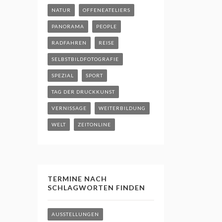
NATUR
OFFENEATELIERS
PANORAMA
PEOPLE
RADFAHREN
REISE
SELBSTBILDFOTOGRAFIE
SPEZIAL
SPORT
TAG DER DRUCKKUNST
VERNISSAGE
WEITERBILDUNG
WELT
ZEITONLINE
TERMINE NACH
SCHLAGWORTEN FINDEN
AUSSTELLUNGEN