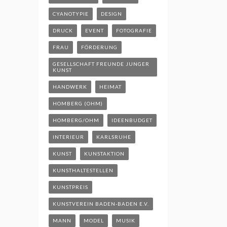
CYANOTYPIE
DESIGN
DRUCK
EVENT
FOTOGRAFIE
FRAU
FÖRDERUNG
GESELLSCHAFT FREUNDE JUNGER
KUNST
HANDWERK
HEIMAT
HOMBERG (OHM)
HOMBERG/OHM
IDEENBUDGET
INTERIEUR
KARLSRUHE
KUNST
KUNSTAKTION
KUNSTHALTESTELLEN
KUNSTPREIS
KUNSTVEREIN BADEN-BADEN E.V.
MANN
MODEL
MUSIK