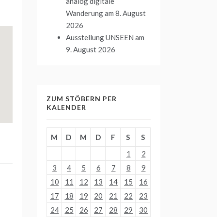
analog digitale
Wanderung
am 8. August
2026
Ausstellung UNSEEN
am
9. August 2026
ZUM STÖBERN PER
KALENDER
M
D
M
D
F
S
S
1
2
3
4
5
6
7
8
9
10
11
12
13
14
15
16
17
18
19
20
21
22
23
24
25
26
27
28
29
30