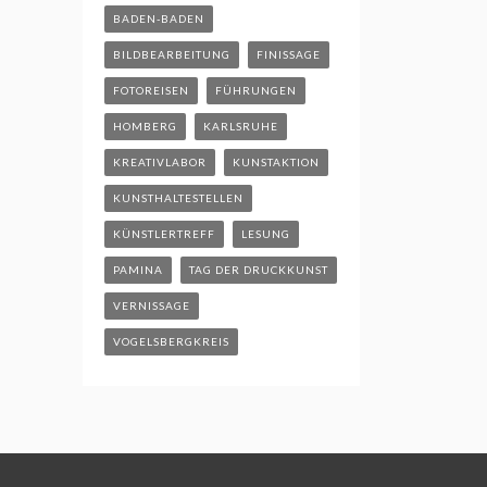
BADEN-BADEN
BILDBEARBEITUNG
FINISSAGE
FOTOREISEN
FÜHRUNGEN
HOMBERG
KARLSRUHE
KREATIVLABOR
KUNSTAKTION
KUNSTHALTESTELLEN
KÜNSTLERTREFF
LESUNG
PAMINA
TAG DER DRUCKKUNST
VERNISSAGE
VOGELSBERGKREIS