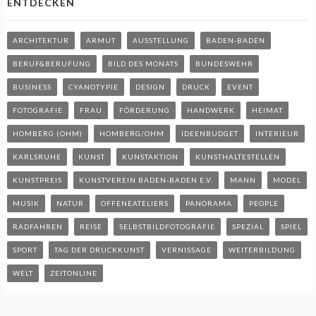
ENTDECKEN
ARCHITEKTUR
ARMUT
AUSSTELLUNG
BADEN-BADEN
BERUF&BERUFUNG
BILD DES MONATS
BUNDESWEHR
BUSINESS
CYANOTYPIE
DESIGN
DRUCK
EVENT
FOTOGRAFIE
FRAU
FÖRDERUNG
HANDWERK
HEIMAT
HOMBERG (OHM)
HOMBERG/OHM
IDEENBUDGET
INTERIEUR
KARLSRUHE
KUNST
KUNSTAKTION
KUNSTHALTESTELLEN
KUNSTPREIS
KUNSTVEREIN BADEN-BADEN E.V.
MANN
MODEL
MUSIK
NATUR
OFFENEATELIERS
PANORAMA
PEOPLE
RADFAHREN
REISE
SELBSTBILDFOTOGRAFIE
SPEZIAL
SPIEL
SPORT
TAG DER DRUCKKUNST
VERNISSAGE
WEITERBILDUNG
WELT
ZEITONLINE