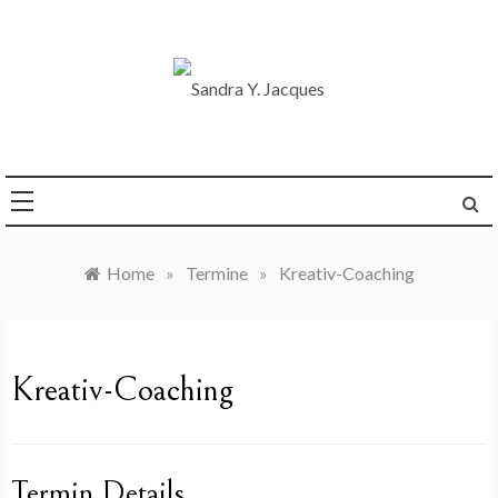
Skip
to
content
Die Welt im Blick
Sandra Y. Jacques
Home
»
Termine
»
Kreativ-Coaching
Kreativ-Coaching
Termin Details