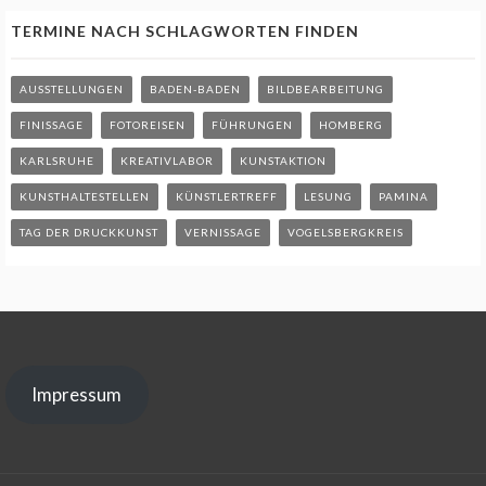
TERMINE NACH SCHLAGWORTEN FINDEN
AUSSTELLUNGEN
BADEN-BADEN
BILDBEARBEITUNG
FINISSAGE
FOTOREISEN
FÜHRUNGEN
HOMBERG
KARLSRUHE
KREATIVLABOR
KUNSTAKTION
KUNSTHALTESTELLEN
KÜNSTLERTREFF
LESUNG
PAMINA
TAG DER DRUCKKUNST
VERNISSAGE
VOGELSBERGKREIS
Impressum