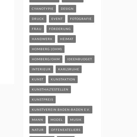
CYANOTYPIE
DESIGN
DRUCK
EVENT
FOTOGRAFIE
FRAU
FÖRDERUNG
HANDWERK
HEIMAT
HOMBERG (OHM)
HOMBERG/OHM
IDEENBUDGET
INTERIEUR
KARLSRUHE
KUNST
KUNSTAKTION
KUNSTHALTESTELLEN
KUNSTPREIS
KUNSTVEREIN BADEN-BADEN E.V.
MANN
MODEL
MUSIK
NATUR
OFFENEATELIERS