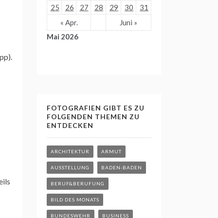
25
26
27
28
29
30
31
« Apr.
Juni »
Mai 2026
pp).
FOTOGRAFIEN GIBT ES ZU
FOLGENDEN THEMEN ZU
ENTDECKEN
ARCHITEKTUR
ARMUT
AUSSTELLUNG
BADEN-BADEN
eils
BERUF&BERUFUNG
BILD DES MONATS
BUNDESWEHR
BUSINESS